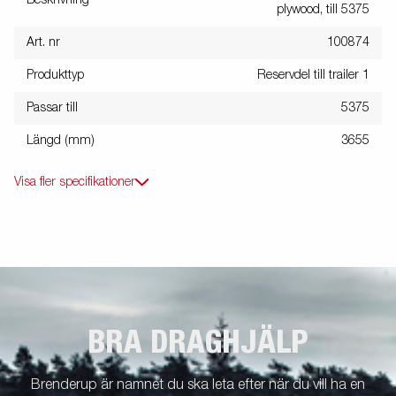
plywood, till 5375
Art. nr
100874
Produkttyp
Reservdel till trailer 1
Passar till
5375
Längd (mm)
3655
Visa fler specifikationer
BRA DRAGHJÄLP
Brenderup är namnet du ska leta efter när du vill ha en