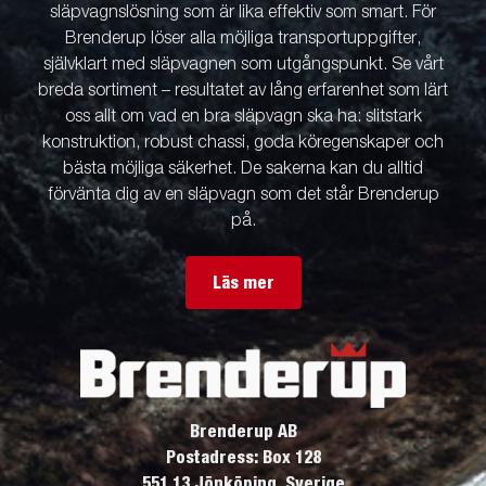
släpvagnslösning som är lika effektiv som smart. För
Brenderup löser alla möjliga transportuppgifter,
självklart med släpvagnen som utgångspunkt. Se vårt
breda sortiment – resultatet av lång erfarenhet som lärt
oss allt om vad en bra släpvagn ska ha: slitstark
konstruktion, robust chassi, goda köregenskaper och
bästa möjliga säkerhet. De sakerna kan du alltid
förvänta dig av en släpvagn som det står Brenderup
på.
Läs mer
Brenderup AB
Postadress: Box 128
551 13 Jönköping, Sverige