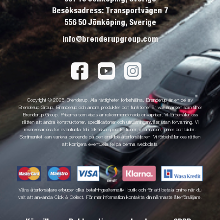
Besöksadress: Transportvägen 7
556 50 Jönköping, Sverige
info@brenderupgroup.com
Copyright © 2025 Brenderup. Alla rättigheter förbehållna. Brenderup är en del av
Brenderup Group. Brenderup och andra produkter och funktioner är varumärken som tillhör
Brenderup Group. Priserna som visas är rekommenderade cirkapriser. Vi förbehåller oss
rätten att ändra konstruktioner, specifikationer och utrustningsnivåer utan förvarning. Vi
reserverar oss för eventuella fel i tekniska specifikationer, information, priser och bilder.
Sortimentet kan variera beroende på den enskilde återförsäljaren. Vi förbehåller oss rätten
att korrigera eventuella fel på denna webbplats.
Våra återförsäljare erbjuder olika betalningsalternativ i butik och för att betala online när du
valt att använda Click & Collect. För mer information kontakta din närmaste återförsäljare.