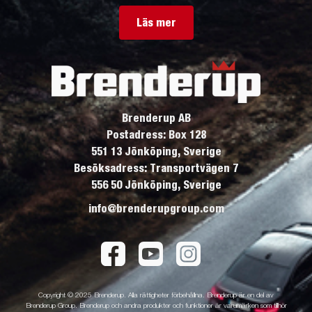
Läs mer
Brenderup AB
Postadress: Box 128
551 13 Jönköping, Sverige
Besöksadress: Transportvägen 7
556 50 Jönköping, Sverige
info@brenderupgroup.com
Copyright © 2025 Brenderup. Alla rättigheter förbehållna. Brenderup är en del av
Brenderup Group. Brenderup och andra produkter och funktioner är varumärken som tillhör