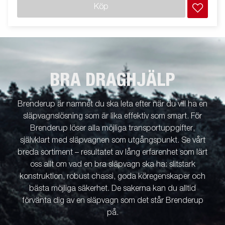
Köp
BRA DRAGHJÄLP
Brenderup är namnet du ska leta efter när du vill ha en
släpvagnslösning som är lika effektiv som smart. För
Brenderup löser alla möjliga transportuppgifter,
självklart med släpvagnen som utgångspunkt. Se vårt
breda sortiment – resultatet av lång erfarenhet som lärt
oss allt om vad en bra släpvagn ska ha: slitstark
konstruktion, robust chassi, goda köregenskaper och
bästa möjliga säkerhet. De sakerna kan du alltid
förvänta dig av en släpvagn som det står Brenderup
på.