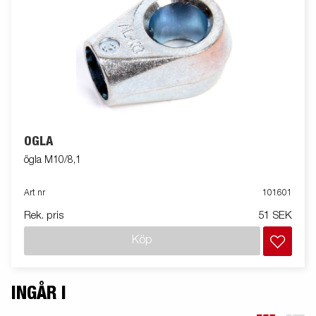
ÖGLA
ögla M10/8,1
Art nr
101601
Rek. pris
51 SEK
Köp
INGÅR I