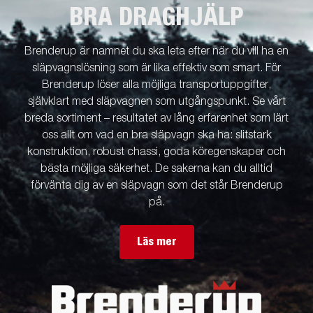
BRA DRAGHJÄLP
Brenderup är namnet du ska leta efter när du vill ha en
släpvagnslösning som är lika effektiv som smart. För
Brenderup löser alla möjliga transportuppgifter,
självklart med släpvagnen som utgångspunkt. Se vårt
breda sortiment – resultatet av lång erfarenhet som lärt
oss allt om vad en bra släpvagn ska ha: slitstark
konstruktion, robust chassi, goda köregenskaper och
bästa möjliga säkerhet. De sakerna kan du alltid
förvänta dig av en släpvagn som det står Brenderup
på.
Läs mer