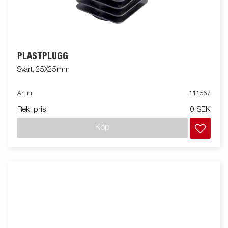
PLASTPLUGG
Svart, 25X25mm
Art nr
111557
Rek. pris
0 SEK
Köp