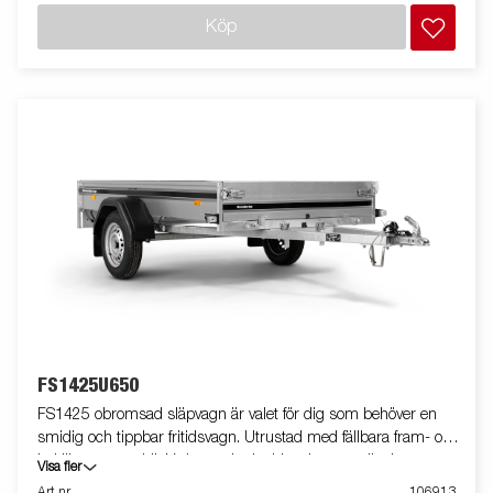
Utrustad med både utvändiga och invändiga bindkrokar- och
Köp
öglor. Perfekt för villaägare som vill förenkla vardagen, och med
möjlighet att komplettera med kapell eller nätgrind blir den
extra flexibel. Vagnen på bilden kan vara extrautrustad.
FS1425U650
FS1425 obromsad släpvagn är valet för dig som behöver en
smidig och tippbar fritidsvagn. Utrustad med fällbara fram- och
baklämmar, stabilt V-drag och skyddat elsystem, är den
Visa fler
designad för säkerhet och hållbarhet. Med ett robust