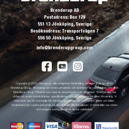
Brenderup AB
Postadress: Box 128
551 13 Jönköping, Sverige
Besöksadress: Transportvägen 7
556 50 Jönköping, Sverige
info@brenderupgroup.com
Copyright © 2025 Brenderup. Alla rättigheter förbehållna. Brenderup är en del av
Brenderup Group. Brenderup och andra produkter och funktioner är varumärken som tillhör
Brenderup Group. Priserna som visas är rekommenderade cirkapriser. Vi förbehåller oss
rätten att ändra konstruktioner, specifikationer och utrustningsnivåer utan förvarning. Vi
reserverar oss för eventuella fel i tekniska specifikationer, information, priser och bilder.
Sortimentet kan variera beroende på den enskilde återförsäljaren. Vi förbehåller oss rätten
att korrigera eventuella fel på denna webbplats.