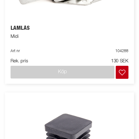
LÄMLÅS
Midi
Art nr
104288
Rek. pris
130 SEK
Köp