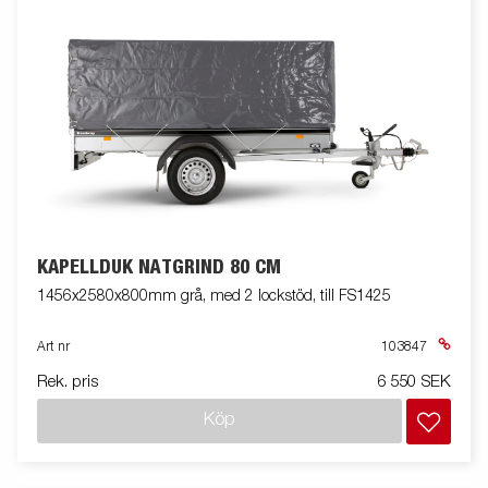
KAPELLDUK NÄTGRIND 80 CM
1456x2580x800mm grå, med 2 lockstöd, till FS1425
Art nr
103847
Rek. pris
6 550 SEK
Köp