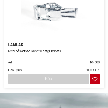
LÄMLÅS
Med påsvetsad krok till nätgrindsats
Art nr
104388
Rek. pris
180 SEK
Köp