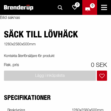
0
0
Bild saknas
SÄCK TILL LÖVHÄCK
1280x2580x500mm
Kontakta återförsäljare för produkt
0 SEK
Rek. pris
Lägg i inköpslista
SPECIFIKATIONER
Beskrivning
1280x2580x500mm