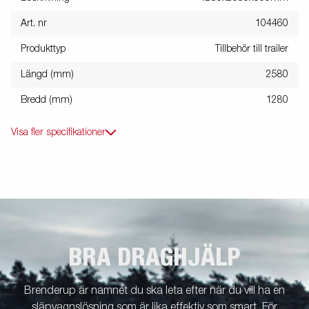
Art. nr
104460
Produkttyp
Tillbehör till trailer
Längd (mm)
2580
Bredd (mm)
1280
Visa fler specifikationer
BRA DRAGHJÄLP
Brenderup är namnet du ska leta efter när du vill ha en
släpvagnslösning som är lika effektiv som smart. För