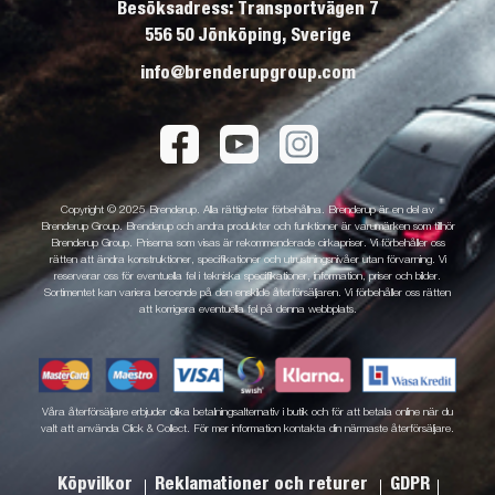
Besöksadress: Transportvägen 7
556 50 Jönköping, Sverige
info@brenderupgroup.com
Copyright © 2025 Brenderup. Alla rättigheter förbehållna. Brenderup är en del av
Brenderup Group. Brenderup och andra produkter och funktioner är varumärken som tillhör
Brenderup Group. Priserna som visas är rekommenderade cirkapriser. Vi förbehåller oss
rätten att ändra konstruktioner, specifikationer och utrustningsnivåer utan förvarning. Vi
reserverar oss för eventuella fel i tekniska specifikationer, information, priser och bilder.
Sortimentet kan variera beroende på den enskilde återförsäljaren. Vi förbehåller oss rätten
att korrigera eventuella fel på denna webbplats.
Våra återförsäljare erbjuder olika betalningsalternativ i butik och för att betala online när du
valt att använda Click & Collect. För mer information kontakta din närmaste återförsäljare.
Köpvilkor
Reklamationer och returer
GDPR