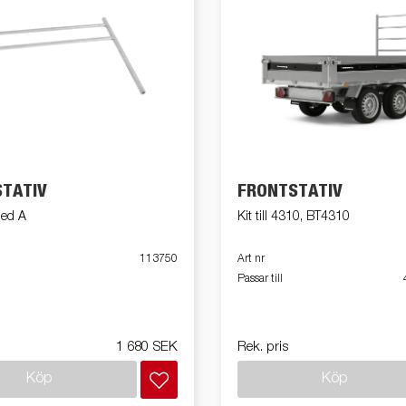
TATIV
FRONTSTATIV
med A
Kit till 4310, BT4310
113750
Art nr
Passar till
1 680 SEK
Rek. pris
Köp
Köp