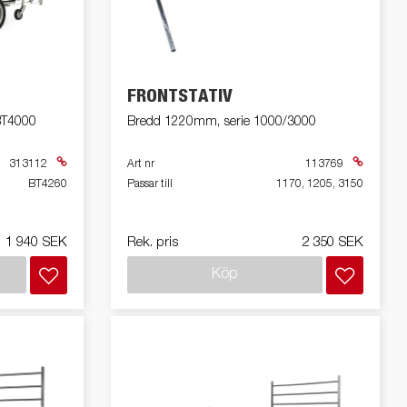
Produktguide Elbil
ill
ning
Premium och X-Line båttrailers
ig,
Reservdelar
FRONTSTATIV
bil
Trafikskolan
/BT4000
Bredd 1220mm, serie 1000/3000
kit
med
313112
Art nr
113769
med
BT4260
Passar till
1170, 1205, 3150
ll
1 940 SEK
Rek. pris
2 350 SEK
ar /
Köp
r
ghet