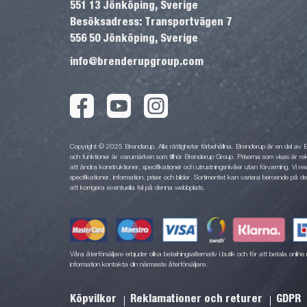
551 13 Jönköping, Sverige
Besöksadress: Transportvägen 7
556 50 Jönköping, Sverige
info@brenderupgroup.com
Copyright © 2025 Brenderup. Alla rättigheter förbehållna. Brenderup är en del av
och funktioner är varumärken som tillhör Brenderup Group. Priserna som visas är rek
att ändra konstruktioner, specifikationer och utrustningsnivåer utan förvarning. Vi rese
specifikationer, information, priser och bilder. Sortimentet kan variera beroende på den
att korrigera eventuella fel på denna webbplats.
Våra återförsäljare erbjuder olika betalningsalternativ i butik och för att betala onli
information kontakta din närmaste återförsäljare.
Köpvilkor
Reklamationer och returer
GDPR