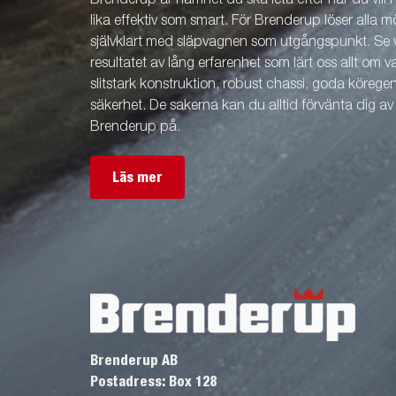
Brenderup är namnet du ska leta efter när du vill
lika effektiv som smart. För Brenderup löser alla m
självklart med släpvagnen som utgångspunkt. Se v
resultatet av lång erfarenhet som lärt oss allt om 
slitstark konstruktion, robust chassi, goda köreg
säkerhet. De sakerna kan du alltid förvänta dig a
Brenderup på.
Läs mer
Brenderup AB
Postadress: Box 128