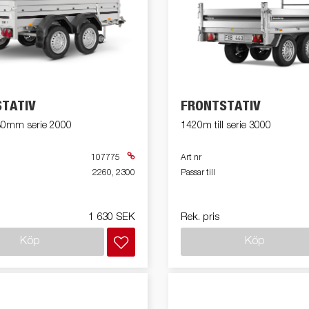
TATIV
FRONTSTATIV
30mm serie 2000
1420m till serie 3000
107775
Art nr
2260, 2300
Passar till
1 630 SEK
Rek. pris
Köp
Köp