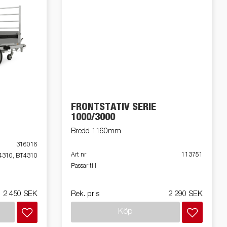
FRONTSTATIV SERIE
1000/3000
Bredd 1160mm
316016
Art nr
113751
4310, BT4310
Passar till
2 450 SEK
Rek. pris
2 290 SEK
Köp