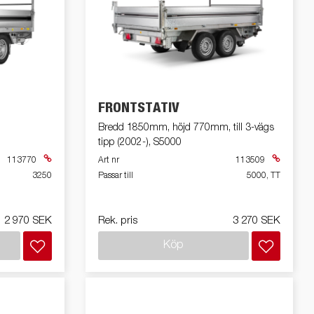
FRONTSTATIV
Bredd 1850mm, höjd 770mm, till 3-vägs
tipp (2002-), S5000
113770
Art nr
113509
3250
Passar till
5000, TT
2 970 SEK
Rek. pris
3 270 SEK
Köp