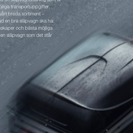
 ha en släpvagnslösning som är
öjliga transportuppgifter,
årt breda sortiment –
vad en bra släpvagn ska ha:
enskaper och bästa möjliga
v en släpvagn som det står