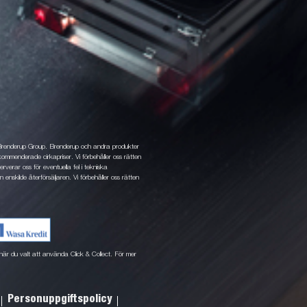
 Brenderup Group. Brenderup och andra produkter
ommenderade cirkapriser. Vi förbehåller oss rätten
rverar oss för eventuella fel i tekniska
 enskilde återförsäljaren. Vi förbehåller oss rätten
ne när du valt att använda Click & Collect. För mer
Personuppgiftspolicy