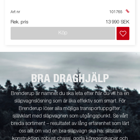
Art nr
101765
Rek. pris
13 990 SEK
Köp
BRA DRAGHJÄLP
Brenderup är namnet du ska leta efter när du vill ha en
släpvagnslösning som är lika effektiv som smart. För
Brenderup löser alla möjliga transportuppgifter,
självklart med släpvagnen som utgångspunkt. Se vårt
breda sortiment – resultatet av lång erfarenhet som lärt
oss allt om vad en bra släpvagn ska ha: slitstark
konstruktion, robust chassi, goda köregenskaper och