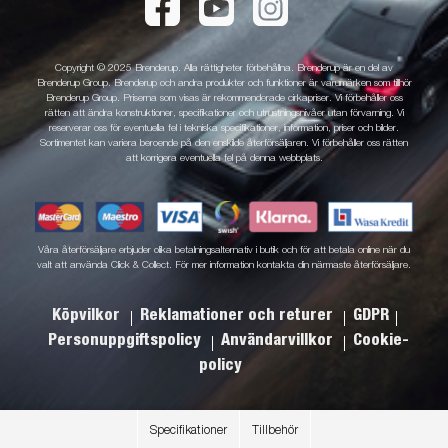
Copyright © 2025 Brenderup. Alla rättigheter förbehållna. Brenderup är en del av
Brenderup Group. Brenderup och andra produkter och funktioner är varumärken som tillhör
Brenderup Group. Priserna som visas är rekommenderade cirkapriser. Vi förbehåller oss
rätten att ändra konstruktioner, specifikationer och utrustningsnivåer utan förvarning. Vi
reserverar oss för eventuella fel i tekniska specifikationer, information, priser och bilder.
Sortimentet kan variera beroende på den enskilde återförsäljaren. Vi förbehåller oss rätten
att korrigera eventuella fel på denna webbplats.
Våra återförsäljare erbjuder olika betalningsalternativ i butik och för att betala online när du
valt att använda Click & Collect. För mer information kontakta din närmaste återförsäljare.
Köpvilkor
Reklamationer och returer
GDPR
Personuppgiftspolicy
Användarvillkor
Cookie-
policy
Specifikationer
Tillbehör
.
.