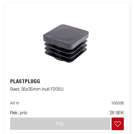
PLASTPLUGG
Svart, 35x35mm inuti F205U
Art nr
100208
Rek. pris
26 SEK
Köp