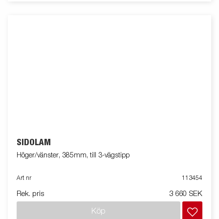
SIDOLÄM
Höger/vänster, 385mm, till 3-vägstipp
Art nr
113454
Rek. pris
3 660 SEK
Köp