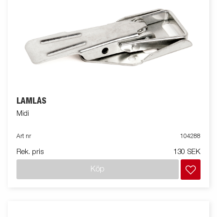
LÄMLÅS
Midi
Art nr
104288
Rek. pris
130 SEK
Köp