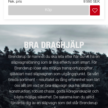
Rek. pris
8 990 SEK
Köp
BRA DRAGHJÄLP
Brenderup är namnet du ska leta efter när du vill ha en
släpvagnslösning som är lika effektiv som smart. För
Brenderup löser alla möjliga transportuppgifter,
självklart med släpvagnen som utgångspunkt. Se vårt
breda sortiment – resultatet av lång erfarenhet som lärt
oss allt om vad en bra släpvagn ska ha: slitstark
konstruktion, robust chassi, goda köregenskaper och
bästa möjliga säkerhet. De sakerna kan du alltid
förvänta dig av en släpvagn som det står Brenderup