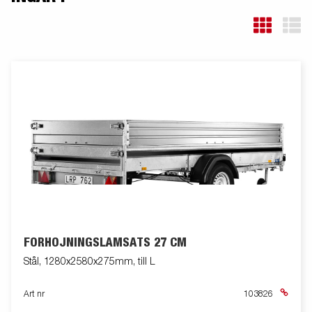
FÖRHÖJNINGSLÄMSATS 27 CM
Stål, 1280x2580x275mm, till L
Art nr
103826