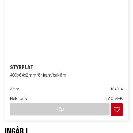
STYRPLÅT
400x64x2mm för fram/bakläm
Art nr
104914
Rek. pris
510 SEK
Köp
INGÅR I