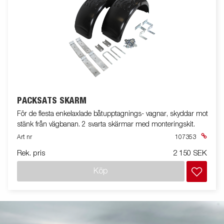
PACKSATS SKÄRM
För de flesta enkelaxlade båtupptagnings- vagnar, skyddar mot
stänk från vägbanan. 2 svarta skärmar med monteringskit.
Art nr
107353
Rek. pris
2 150 SEK
Köp