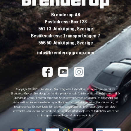
Brenderup AB
Postadress: Box 128
551 13 Jönköping, Sverige
Besöksadress: Transportvägen 7
556 50 Jönköping, Sverige
info@brenderupgroup.com
Copyright © 2025 Brenderup. Alla rättigheter förbehållna. Brenderup är en del av
Brenderup Group. Brenderup och andra produkter och funktioner är varumärken som tillhör
Brenderup Group. Priserna som visas är rekommenderade cirkapriser. Vi förbehåller oss
rätten att ändra konstruktioner, specifikationer och utrustningsnivåer utan förvarning. Vi
reserverar oss för eventuella fel i tekniska specifikationer, information, priser och bilder.
Sortimentet kan variera beroende på den enskilde återförsäljaren. Vi förbehåller oss rätten
att korrigera eventuella fel på denna webbplats.