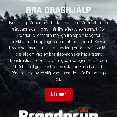
BRA DRAGHJÄLP
Brenderup är namnet du ska leta efter när du vill ha en
släpvagnslösning som är lika effektiv som smart. För
Brenderup löser alla möjliga transportuppgifter,
självklart med släpvagnen som utgångspunkt. Se vårt
breda sortiment – resultatet av lång erfarenhet som lärt
oss allt om vad en bra släpvagn ska ha: slitstark
konstruktion, robust chassi, goda köregenskaper och
bästa möjliga säkerhet. De sakerna kan du alltid
förvänta dig av en släpvagn som det står Brenderup
på.
Läs mer