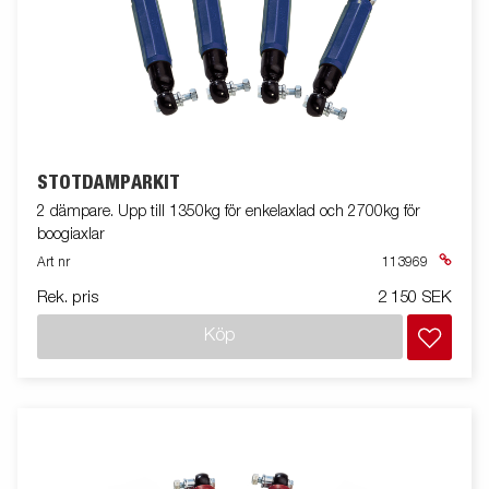
STÖTDÄMPARKIT
2 dämpare. Upp till 1350kg för enkelaxlad och 2700kg för
boogiaxlar
Art nr
113969
Rek. pris
2 150 SEK
Köp