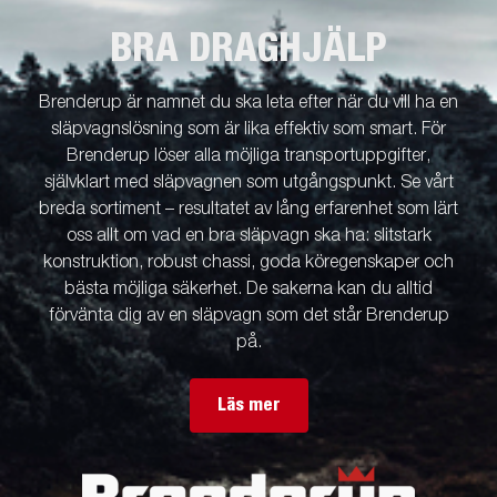
BRA DRAGHJÄLP
Brenderup är namnet du ska leta efter när du vill ha en
släpvagnslösning som är lika effektiv som smart. För
Brenderup löser alla möjliga transportuppgifter,
självklart med släpvagnen som utgångspunkt. Se vårt
breda sortiment – resultatet av lång erfarenhet som lärt
oss allt om vad en bra släpvagn ska ha: slitstark
konstruktion, robust chassi, goda köregenskaper och
bästa möjliga säkerhet. De sakerna kan du alltid
förvänta dig av en släpvagn som det står Brenderup
på.
Läs mer