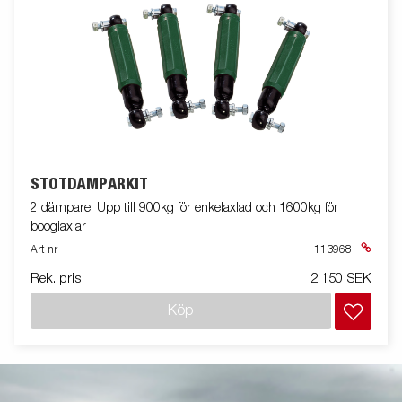
STÖTDÄMPARKIT
2 dämpare. Upp till 900kg för enkelaxlad och 1600kg för
boogiaxlar
Art nr
113968
Rek. pris
2 150 SEK
Köp