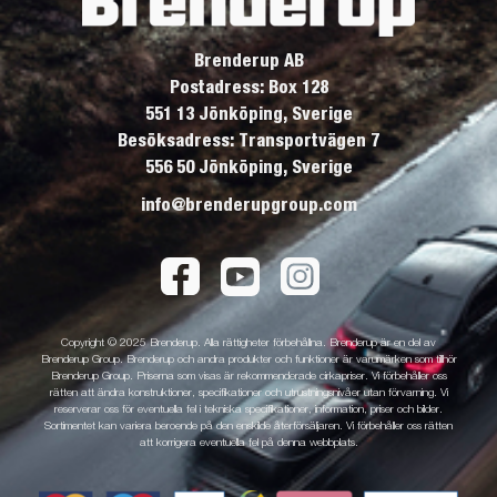
Brenderup AB
Postadress: Box 128
551 13 Jönköping, Sverige
Besöksadress: Transportvägen 7
556 50 Jönköping, Sverige
info@brenderupgroup.com
Copyright © 2025 Brenderup. Alla rättigheter förbehållna. Brenderup är en del av
Brenderup Group. Brenderup och andra produkter och funktioner är varumärken som tillhör
Brenderup Group. Priserna som visas är rekommenderade cirkapriser. Vi förbehåller oss
rätten att ändra konstruktioner, specifikationer och utrustningsnivåer utan förvarning. Vi
reserverar oss för eventuella fel i tekniska specifikationer, information, priser och bilder.
Sortimentet kan variera beroende på den enskilde återförsäljaren. Vi förbehåller oss rätten
att korrigera eventuella fel på denna webbplats.