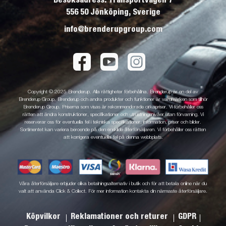
556 50 Jönköping, Sverige
info@brenderupgroup.com
Copyright © 2025 Brenderup. Alla rättigheter förbehållna. Brenderup är en del av
Brenderup Group. Brenderup och andra produkter och funktioner är varumärken som tillhör
Brenderup Group. Priserna som visas är rekommenderade cirkapriser. Vi förbehåller oss
rätten att ändra konstruktioner, specifikationer och utrustningsnivåer utan förvarning. Vi
reserverar oss för eventuella fel i tekniska specifikationer, information, priser och bilder.
Sortimentet kan variera beroende på den enskilde återförsäljaren. Vi förbehåller oss rätten
att korrigera eventuella fel på denna webbplats.
Våra återförsäljare erbjuder olika betalningsalternativ i butik och för att betala online när du
valt att använda Click & Collect. För mer information kontakta din närmaste återförsäljare.
Köpvilkor
Reklamationer och returer
GDPR