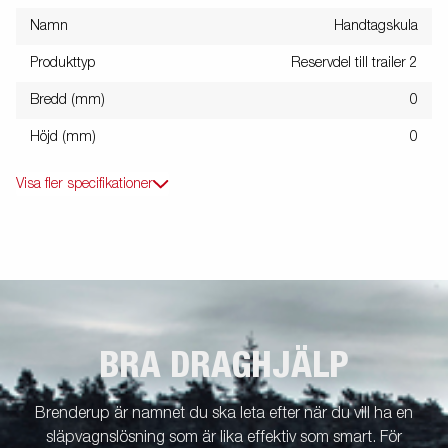
Namn
Handtagskula
Produkttyp
Reservdel till trailer 2
Bredd (mm)
0
Höjd (mm)
0
Visa fler specifikationer
BRA DRAGHJÄLP
Brenderup är namnet du ska leta efter när du vill ha en
släpvagnslösning som är lika effektiv som smart. För