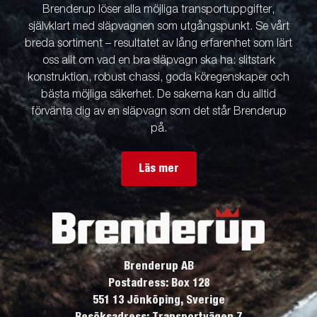
Brenderup löser alla möjliga transportuppgifter,
självklart med släpvagnen som utgångspunkt. Se vårt
breda sortiment – resultatet av lång erfarenhet som lärt
oss allt om vad en bra släpvagn ska ha: slitstark
konstruktion, robust chassi, goda köregenskaper och
bästa möjliga säkerhet. De sakerna kan du alltid
förvänta dig av en släpvagn som det står Brenderup
på.
Läs mer
Brenderup AB
Postadress: Box 128
551 13 Jönköping, Sverige
Besöksadress: Transportvägen 7