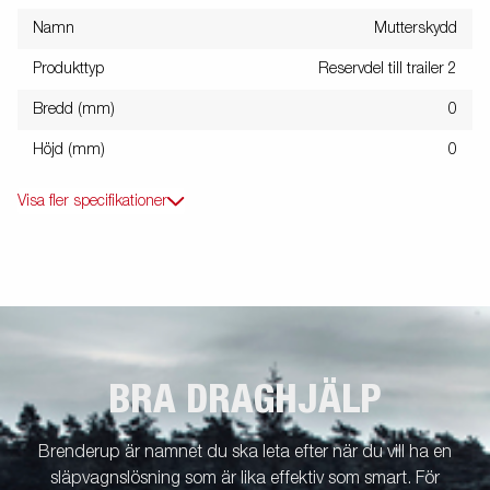
Namn
Mutterskydd
Produkttyp
Reservdel till trailer 2
Bredd (mm)
0
Höjd (mm)
0
Visa fler specifikationer
BRA DRAGHJÄLP
Brenderup är namnet du ska leta efter när du vill ha en
släpvagnslösning som är lika effektiv som smart. För