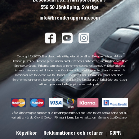
556 50 Jönköping, Sverige
info@brenderupgroup.com
Copyright © 2025 Brenderup. Alla rättigheter förbehållna. Brenderup är en del av
Brenderup Group. Brenderup och andra produkter och funktioner är varumärken som tillhör
Brenderup Group. Priserna som visas är rekommenderade cirkapriser. Vi förbehåller oss
rätten att ändra konstruktioner, specifikationer och utrustningsnivåer utan förvarning. Vi
reserverar oss för eventuella fel i tekniska specifikationer, information, priser och bilder.
Sortimentet kan variera beroende på den enskilde återförsäljaren. Vi förbehåller oss rätten
att korrigera eventuella fel på denna webbplats.
Våra återförsäljare erbjuder olika betalningsalternativ i butik och för att betala online när du
valt att använda Click & Collect. För mer information kontakta din närmaste återförsäljare.
Köpvilkor
Reklamationer och returer
GDPR