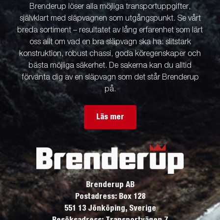
Brenderup löser alla möjliga transportuppgifter,
självklart med släpvagnen som utgångspunkt. Se vårt
breda sortiment – resultatet av lång erfarenhet som lärt
oss allt om vad en bra släpvagn ska ha: slitstark
konstruktion, robust chassi, goda köregenskaper och
bästa möjliga säkerhet. De sakerna kan du alltid
förvänta dig av en släpvagn som det står Brenderup
på.
Läs mer
Brenderup AB
Postadress: Box 128
551 13 Jönköping, Sverige
Besöksadress: Transportvägen 7