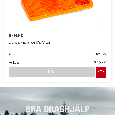
REFLEX
Gul självhäftande 69x31,5mm
Art nr
101579
Rek. pris
27 SEK
Köp
BRA DRAGHJÄLP