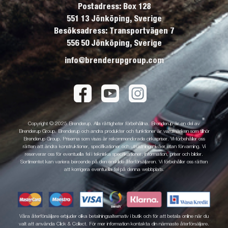
Postadress: Box 128
551 13 Jönköping, Sverige
Besöksadress: Transportvägen 7
556 50 Jönköping, Sverige
info@brenderupgroup.com
Copyright © 2025 Brenderup. Alla rättigheter förbehållna. Brenderup är en del av
Brenderup Group. Brenderup och andra produkter och funktioner är varumärken som tillhör
Brenderup Group. Priserna som visas är rekommenderade cirkapriser. Vi förbehåller oss
rätten att ändra konstruktioner, specifikationer och utrustningsnivåer utan förvarning. Vi
reserverar oss för eventuella fel i tekniska specifikationer, information, priser och bilder.
Sortimentet kan variera beroende på den enskilde återförsäljaren. Vi förbehåller oss rätten
att korrigera eventuella fel på denna webbplats.
Våra återförsäljare erbjuder olika betalningsalternativ i butik och för att betala online när du
valt att använda Click & Collect. För mer information kontakta din närmaste återförsäljare.