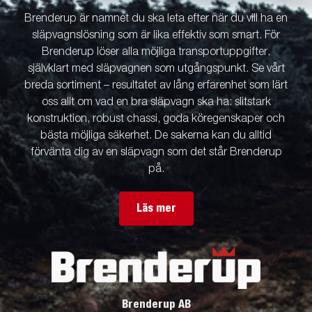
Brenderup är namnet du ska leta efter när du vill ha en
släpvagnslösning som är lika effektiv som smart. För
Brenderup löser alla möjliga transportuppgifter,
självklart med släpvagnen som utgångspunkt. Se vårt
breda sortiment – resultatet av lång erfarenhet som lärt
oss allt om vad en bra släpvagn ska ha: slitstark
konstruktion, robust chassi, goda köregenskaper och
bästa möjliga säkerhet. De sakerna kan du alltid
förvänta dig av en släpvagn som det står Brenderup
på.
Läs mer
Brenderup AB