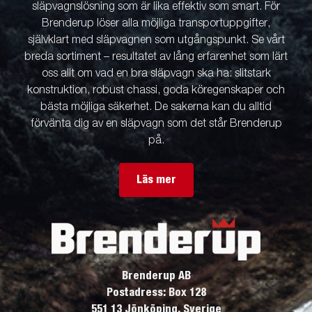
släpvagnslösning som är lika effektiv som smart. För
Brenderup löser alla möjliga transportuppgifter,
självklart med släpvagnen som utgångspunkt. Se vårt
breda sortiment – resultatet av lång erfarenhet som lärt
oss allt om vad en bra släpvagn ska ha: slitstark
konstruktion, robust chassi, goda köregenskaper och
bästa möjliga säkerhet. De sakerna kan du alltid
förvänta dig av en släpvagn som det står Brenderup
på.
Läs mer
Brenderup AB
Postadress: Box 128
551 13 Jönköping, Sverige