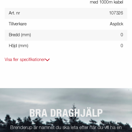
med 1000m kabel
Art. nr
107326
Tillverkare
Aspöck
Bredd (mm)
0
Höjd (mm)
0
Visa fler specifikationer
BRA DRAGHJÄLP
Brenderup är namnet du ska leta efter när du vill ha en