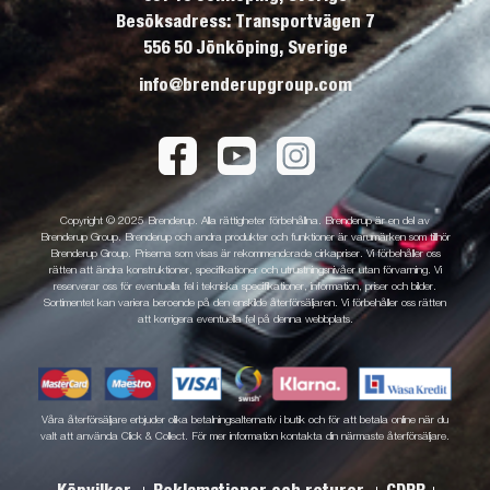
Besöksadress: Transportvägen 7
556 50 Jönköping, Sverige
info@brenderupgroup.com
Copyright © 2025 Brenderup. Alla rättigheter förbehållna. Brenderup är en del av
Brenderup Group. Brenderup och andra produkter och funktioner är varumärken som tillhör
Brenderup Group. Priserna som visas är rekommenderade cirkapriser. Vi förbehåller oss
rätten att ändra konstruktioner, specifikationer och utrustningsnivåer utan förvarning. Vi
reserverar oss för eventuella fel i tekniska specifikationer, information, priser och bilder.
Sortimentet kan variera beroende på den enskilde återförsäljaren. Vi förbehåller oss rätten
att korrigera eventuella fel på denna webbplats.
Våra återförsäljare erbjuder olika betalningsalternativ i butik och för att betala online när du
valt att använda Click & Collect. För mer information kontakta din närmaste återförsäljare.