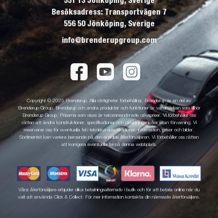
551 13 Jönköping, Sverige
Besöksadress: Transportvägen 7
556 50 Jönköping, Sverige
info@brenderupgroup.com
Copyright © 2025 Brenderup. Alla rättigheter förbehållna. Brenderup är en del av
Brenderup Group. Brenderup och andra produkter och funktioner är varumärken som tillhör
Brenderup Group. Priserna som visas är rekommenderade cirkapriser. Vi förbehåller oss
rätten att ändra konstruktioner, specifikationer och utrustningsnivåer utan förvarning. Vi
reserverar oss för eventuella fel i tekniska specifikationer, information, priser och bilder.
Sortimentet kan variera beroende på den enskilde återförsäljaren. Vi förbehåller oss rätten
att korrigera eventuella fel på denna webbplats.
Våra återförsäljare erbjuder olika betalningsalternativ i butik och för att betala online när du
valt att använda Click & Collect. För mer information kontakta din närmaste återförsäljare.