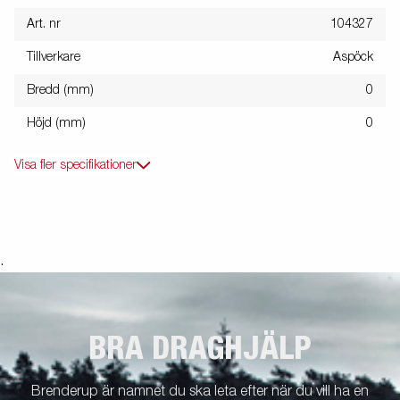
Art. nr
104327
Tillverkare
Aspöck
Bredd (mm)
0
Höjd (mm)
0
Visa fler specifikationer
.
BRA DRAGHJÄLP
Brenderup är namnet du ska leta efter när du vill ha en