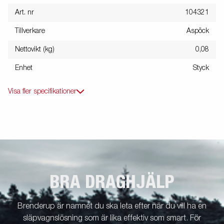
Art. nr
104321
Tillverkare
Aspöck
Nettovikt (kg)
0,08
Enhet
Styck
Visa fler specifikationer
BRA DRAGHJÄLP
Brenderup är namnet du ska leta efter när du vill ha en
släpvagnslösning som är lika effektiv som smart. För