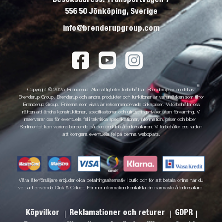
556 50 Jönköping, Sverige
info@brenderupgroup.com
Copyright © 2025 Brenderup. Alla rättigheter förbehållna. Brenderup är en del av
Brenderup Group. Brenderup och andra produkter och funktioner är varumärken som tillhör
Brenderup Group. Priserna som visas är rekommenderade cirkapriser. Vi förbehåller oss
rätten att ändra konstruktioner, specifikationer och utrustningsnivåer utan förvarning. Vi
reserverar oss för eventuella fel i tekniska specifikationer, information, priser och bilder.
Sortimentet kan variera beroende på den enskilde återförsäljaren. Vi förbehåller oss rätten
att korrigera eventuella fel på denna webbplats.
Våra återförsäljare erbjuder olika betalningsalternativ i butik och för att betala online när du
valt att använda Click & Collect. För mer information kontakta din närmaste återförsäljare.
Köpvilkor
Reklamationer och returer
GDPR