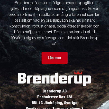
Brenderup löser alla möjliga transportuppgifter,
självklart med släpvagnen som utgångspunkt. Se vårt
breda sortiment – resultatet av lång erfarenhet som lärt
oss allt om vad en bra släpvagn ska ha: slitstark
konstruktion, robust chassi, goda köregenskaper och
bästa möjliga säkerhet. De sakerna kan du alltid
förvänta dig av en släpvagn som det står Brenderup
på.
Läs mer
Brenderup AB
Postadress: Box 128
551 13 Jönköping, Sverige
Besöksadress: Transportvägen 7