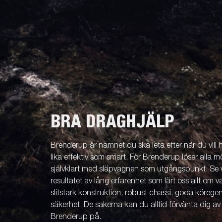
BRA DRAGHJÄLP
Brenderup är namnet du ska leta efter när du vill
lika effektiv som smart. För Brenderup löser alla m
självklart med släpvagnen som utgångspunkt. Se v
resultatet av lång erfarenhet som lärt oss allt om 
slitstark konstruktion, robust chassi, goda köreg
säkerhet. De sakerna kan du alltid förvänta dig a
Brenderup på.