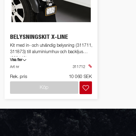
friends
Fäste
El och belysning
MC-transporter
Snöskotersläp
Förhöjningskit
Sk
och f
BELYSNINGSKIT X-LINE
Kit med in- och utvändig belysning (311711,
Till
Uppkörningsramper
Stödben
311873) till aluminiumhuv och backljus
snös
(308146).
Visa fler
Art nr
311712
Rek. pris
10 060 SEK
Köp
Tipp
Verktygslådor
R