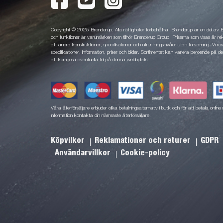
Copyright © 2025 Brenderup. Alla rättigheter förbehållna. Brenderup är en del av
och funktioner är varumärken som tillhör Brenderup Group. Priserna som visas är rek
att ändra konstruktioner, specifikationer och utrustningsnivåer utan förvarning. Vi rese
specifikationer, information, priser och bilder. Sortimentet kan variera beroende på den
att korrigera eventuella fel på denna webbplats.
Våra återförsäljare erbjuder olika betalningsalternativ i butik och för att betala onli
information kontakta din närmaste återförsäljare.
Köpvilkor
Reklamationer och returer
GDPR
Användarvillkor
Cookie-policy