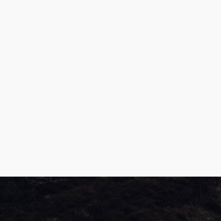
Produktguide Elbil
ill
ning
Premium och X-Line båttrailers
ig,
Reservdelar
bil
Trafikskolan
kit
med
med
ll
ar /
r
ghet