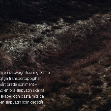
 ha en släpvagnslösning som är
öjliga transportuppgifter,
årt breda sortiment –
vad en bra släpvagn ska ha:
enskaper och bästa möjliga
v en släpvagn som det står