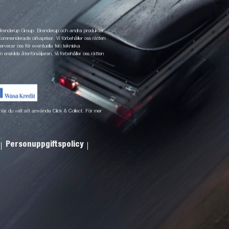
 Brenderup Group. Brenderup och andra produkter
ommenderade cirkapriser. Vi förbehåller oss rätten
rverar oss för eventuella fel i tekniska
 enskilde återförsäljaren. Vi förbehåller oss rätten
ne när du valt att använda Click & Collect. För mer
Personuppgiftspolicy