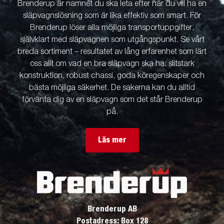
Brenderup är namnet du ska leta efter när du vill ha en
släpvagnslösning som är lika effektiv som smart. För
Brenderup löser alla möjliga transportuppgifter,
självklart med släpvagnen som utgångspunkt. Se vårt
breda sortiment – resultatet av lång erfarenhet som lärt
oss allt om vad en bra släpvagn ska ha: slitstark
konstruktion, robust chassi, goda köregenskaper och
bästa möjliga säkerhet. De sakerna kan du alltid
förvänta dig av en släpvagn som det står Brenderup
på.
Läs mer
Brenderup AB
Postadress: Box 128