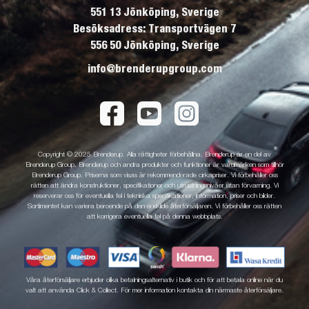
551 13 Jönköping, Sverige
Besöksadress: Transportvägen 7
556 50 Jönköping, Sverige
info@brenderupgroup.com
Copyright © 2025 Brenderup. Alla rättigheter förbehållna. Brenderup är en del av
Brenderup Group. Brenderup och andra produkter och funktioner är varumärken som tillhör
Brenderup Group. Priserna som visas är rekommenderade cirkapriser. Vi förbehåller oss
rätten att ändra konstruktioner, specifikationer och utrustningsnivåer utan förvarning. Vi
reserverar oss för eventuella fel i tekniska specifikationer, information, priser och bilder.
Sortimentet kan variera beroende på den enskilde återförsäljaren. Vi förbehåller oss rätten
att korrigera eventuella fel på denna webbplats.
Våra återförsäljare erbjuder olika betalningsalternativ i butik och för att betala online när du
valt att använda Click & Collect. För mer information kontakta din närmaste återförsäljare.