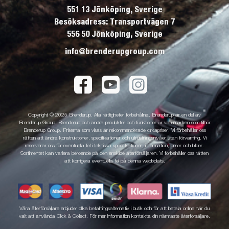
551 13 Jönköping, Sverige
Besöksadress: Transportvägen 7
556 50 Jönköping, Sverige
info@brenderupgroup.com
Copyright © 2025 Brenderup. Alla rättigheter förbehållna. Brenderup är en del av
Brenderup Group. Brenderup och andra produkter och funktioner är varumärken som tillhör
Brenderup Group. Priserna som visas är rekommenderade cirkapriser. Vi förbehåller oss
rätten att ändra konstruktioner, specifikationer och utrustningsnivåer utan förvarning. Vi
reserverar oss för eventuella fel i tekniska specifikationer, information, priser och bilder.
Sortimentet kan variera beroende på den enskilde återförsäljaren. Vi förbehåller oss rätten
att korrigera eventuella fel på denna webbplats.
Våra återförsäljare erbjuder olika betalningsalternativ i butik och för att betala online när du
valt att använda Click & Collect. För mer information kontakta din närmaste återförsäljare.