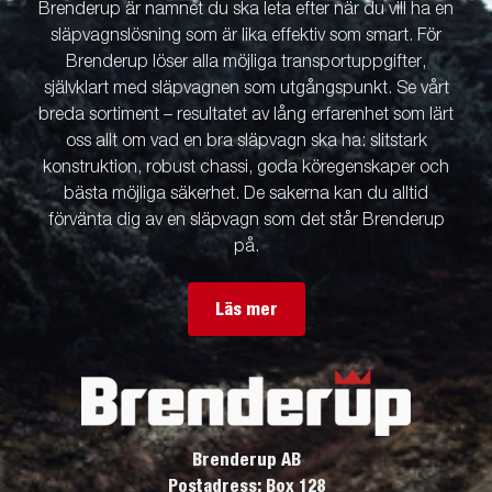
Brenderup är namnet du ska leta efter när du vill ha en
släpvagnslösning som är lika effektiv som smart. För
Brenderup löser alla möjliga transportuppgifter,
självklart med släpvagnen som utgångspunkt. Se vårt
breda sortiment – resultatet av lång erfarenhet som lärt
oss allt om vad en bra släpvagn ska ha: slitstark
konstruktion, robust chassi, goda köregenskaper och
bästa möjliga säkerhet. De sakerna kan du alltid
förvänta dig av en släpvagn som det står Brenderup
på.
Läs mer
Brenderup AB
Postadress: Box 128