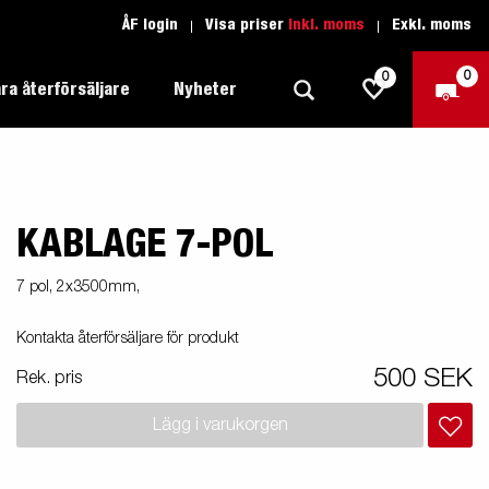
ÅF login
Visa priser
Inkl. moms
Exkl. moms
0
0
ra återförsäljare
Nyheter
KABLAGE 7-POL
Produktguide Allround
Trafikskolan
1205 Limited Edition
Produktguide Båt
Teckenförklaring open
eder
7 pol, 2x3500mm,
Inredda släpvagnar
Brenderup-båttrailers utrustas med
Produktguide Fordonstransport
Teckenförklaring båt
Kontakta återförsäljare för produkt
2000
LED-lampor
apell
äp
Produktguide Proffs
Reservdelar
gnar
nu i
500 SEK
Rek. pris
Produktguide Vattensport
Reservdelssök
Lägg i varukorgen
Produktguide Entreprenad