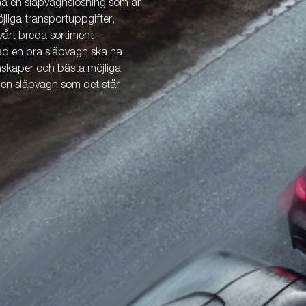
 ha en släpvagnslösning som är
öjliga transportuppgifter,
årt breda sortiment –
vad en bra släpvagn ska ha:
enskaper och bästa möjliga
v en släpvagn som det står