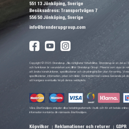
551 13 Jönköping, Sverige
Besöksadress: Transportvägen 7
556 50 Jönköping, Sverige
info@brenderupgroup.com
Copyright © 2025 Brenderup. Alla rättigheter förbehållna. Brenderup är en del av
och funktioner är varumärken som tillhör Brenderup Group. Priserna som visas är rek
att ändra konstruktioner, specifikationer och utrustningsnivåer utan förvarning. Vi rese
specifikationer, information, priser och bilder. Sortimentet kan variera beroende på den
att korrigera eventuella fel på denna webbplats.
Våra återförsäljare erbjuder olika betalningsalternativ i butik och för att betala onli
information kontakta din närmaste återförsäljare.
Köpvilkor
Reklamationer och returer
GDPR