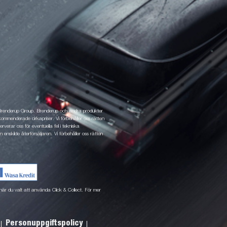
 Brenderup Group. Brenderup och andra produkter
ommenderade cirkapriser. Vi förbehåller oss rätten
rverar oss för eventuella fel i tekniska
 enskilde återförsäljaren. Vi förbehåller oss rätten
ne när du valt att använda Click & Collect. För mer
Personuppgiftspolicy