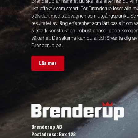
Brenderup är namnet du ska leta efter när du vill
lika effektiv som smart. För Brenderup löser alla m
självklart med släpvagnen som utgångspunkt. Se v
resultatet av lång erfarenhet som lärt oss allt om 
slitstark konstruktion, robust chassi, goda köreg
säkerhet. De sakerna kan du alltid förvänta dig a
Brenderup på.
Läs mer
Brenderup AB
Postadress: Box 128