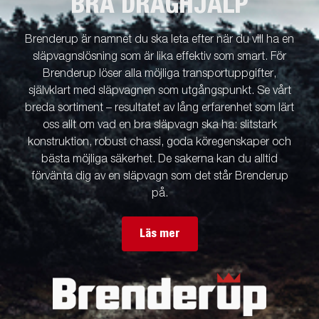
BRA DRAGHJÄLP
Brenderup är namnet du ska leta efter när du vill ha en
släpvagnslösning som är lika effektiv som smart. För
Brenderup löser alla möjliga transportuppgifter,
självklart med släpvagnen som utgångspunkt. Se vårt
breda sortiment – resultatet av lång erfarenhet som lärt
oss allt om vad en bra släpvagn ska ha: slitstark
konstruktion, robust chassi, goda köregenskaper och
bästa möjliga säkerhet. De sakerna kan du alltid
förvänta dig av en släpvagn som det står Brenderup
på.
Läs mer