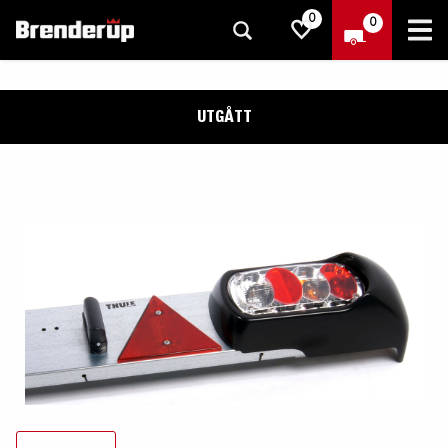
0
0
UTGÅTT