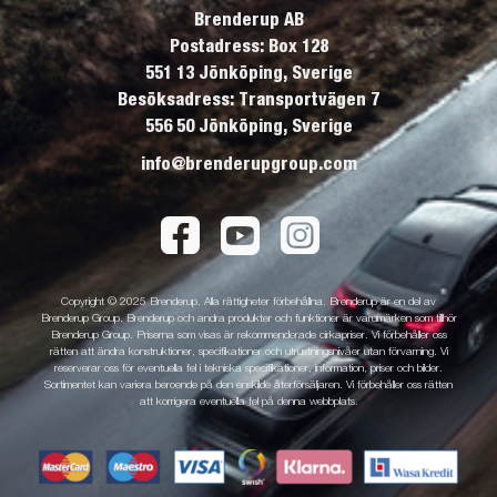
Brenderup AB
Postadress: Box 128
551 13 Jönköping, Sverige
Besöksadress: Transportvägen 7
556 50 Jönköping, Sverige
info@brenderupgroup.com
Copyright © 2025 Brenderup. Alla rättigheter förbehållna. Brenderup är en del av
Brenderup Group. Brenderup och andra produkter och funktioner är varumärken som tillhör
Brenderup Group. Priserna som visas är rekommenderade cirkapriser. Vi förbehåller oss
rätten att ändra konstruktioner, specifikationer och utrustningsnivåer utan förvarning. Vi
reserverar oss för eventuella fel i tekniska specifikationer, information, priser och bilder.
Sortimentet kan variera beroende på den enskilde återförsäljaren. Vi förbehåller oss rätten
att korrigera eventuella fel på denna webbplats.