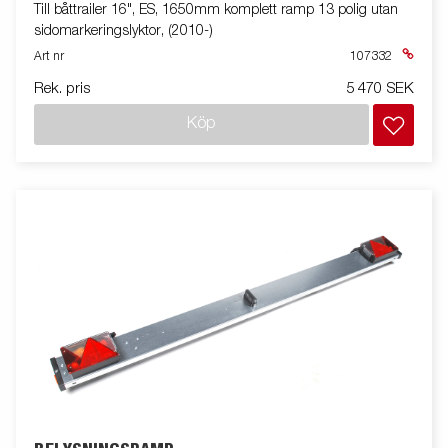
Till båttrailer 16", ES, 1650mm komplett ramp 13 polig utan
sidomarkeringslyktor, (2010-)
Art nr
107332
Rek. pris
5 470 SEK
Köp