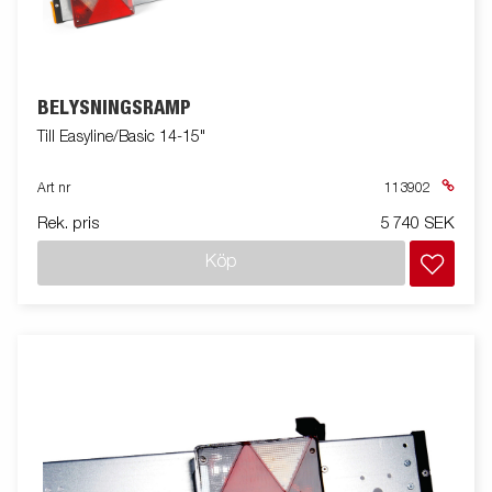
BELYSNINGSRAMP
Till Easyline/Basic 14-15"
Art nr
113902
Rek. pris
5 740 SEK
Köp