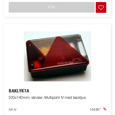
Köp
BAKLYKTA
200x140mm, vänster, Multipoint IV med backljus
Art nr
104367