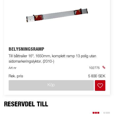
BELYSNINGSRAMP
Till båttrailer 16", 1650mm, komplett ramp 13 polig utan
sidomarkeringslyktor, (2010-)
Art nr
102775
Rek. pris
5 830 SEK
Köp
RESERVDEL TILL