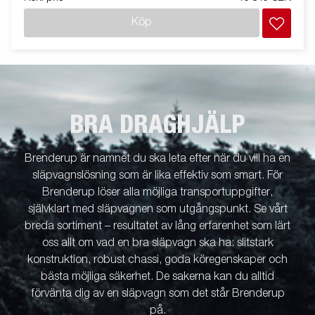
Köp
BRA DRAGHJÄLP
Brenderup är namnet du ska leta efter när du vill ha en
släpvagnslösning som är lika effektiv som smart. För
Brenderup löser alla möjliga transportuppgifter,
självklart med släpvagnen som utgångspunkt. Se vårt
breda sortiment – resultatet av lång erfarenhet som lärt
oss allt om vad en bra släpvagn ska ha: slitstark
konstruktion, robust chassi, goda köregenskaper och
bästa möjliga säkerhet. De sakerna kan du alltid
förvänta dig av en släpvagn som det står Brenderup
på.