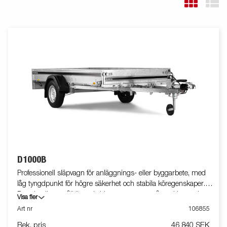
D1000B
Professionell släpvagn för anläggnings- eller byggarbete, med
låg tyngdpunkt för högre säkerhet och stabila köregenskaper.
D-serien är ett pålitligt val vid transport av småmaskiner och
Visa fler
smidig vid lastning och lossning. Utrustad med tippfunktion.
Art nr
106855
Vagnen på bilden kan vara extrautrustad.
Rek. pris
46 840 SEK