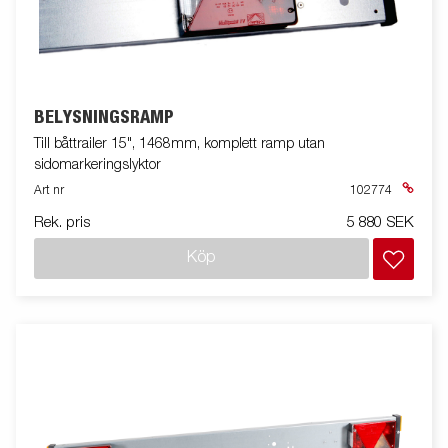
BELYSNINGSRAMP
Till båttrailer 15", 1468mm, komplett ramp utan
sidomarkeringslyktor
Art nr
102774
Rek. pris
5 880 SEK
Köp