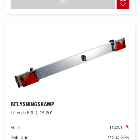
Köp
BELYSNINGSRAMP
Till serie 8000, 18-20"
Art nr
113031
Rek. pris
2 230 SEK