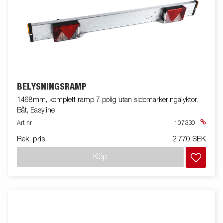
BELYSNINGSRAMP
1468mm, komplett ramp 7 polig utan sidomarkeringalyktor,
Båt, Easyline
Art nr
107330
Rek. pris
2 770 SEK
Köp