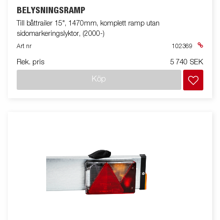
BELYSNINGSRAMP
Till båttrailer 15", 1470mm, komplett ramp utan
sidomarkeringslyktor, (2000-)
Art nr
102369
Rek. pris
5 740 SEK
Köp