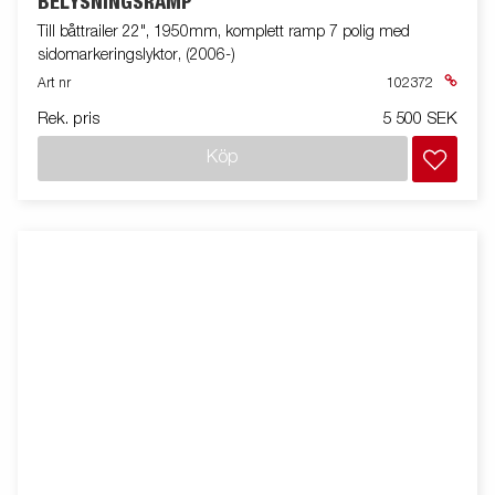
BELYSNINGSRAMP
Till båttrailer 22", 1950mm, komplett ramp 7 polig med
sidomarkeringslyktor, (2006-)
Art nr
102372
Rek. pris
5 500 SEK
Köp