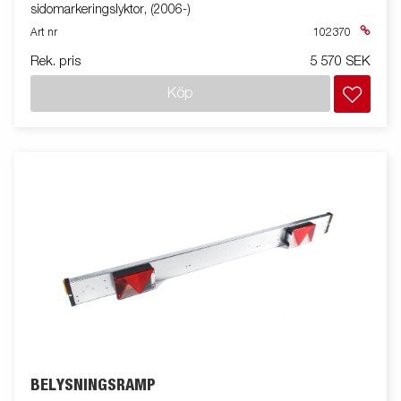
sidomarkeringslyktor, (2006-)
Art nr
102370
Rek. pris
5 570 SEK
Köp
BELYSNINGSRAMP