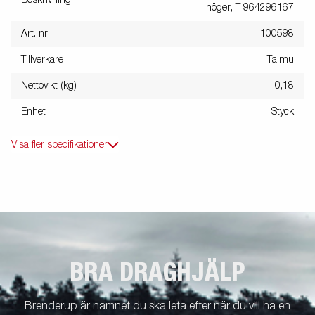
höger, T 964296167
Art. nr
100598
Tillverkare
Talmu
Nettovikt (kg)
0,18
Enhet
Styck
Visa fler specifikationer
BRA DRAGHJÄLP
Brenderup är namnet du ska leta efter när du vill ha en