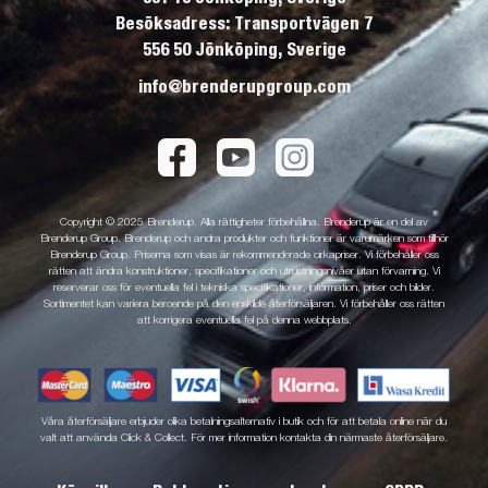
Besöksadress: Transportvägen 7
556 50 Jönköping, Sverige
info@brenderupgroup.com
Copyright © 2025 Brenderup. Alla rättigheter förbehållna. Brenderup är en del av
Brenderup Group. Brenderup och andra produkter och funktioner är varumärken som tillhör
Brenderup Group. Priserna som visas är rekommenderade cirkapriser. Vi förbehåller oss
rätten att ändra konstruktioner, specifikationer och utrustningsnivåer utan förvarning. Vi
reserverar oss för eventuella fel i tekniska specifikationer, information, priser och bilder.
Sortimentet kan variera beroende på den enskilde återförsäljaren. Vi förbehåller oss rätten
att korrigera eventuella fel på denna webbplats.
Våra återförsäljare erbjuder olika betalningsalternativ i butik och för att betala online när du
valt att använda Click & Collect. För mer information kontakta din närmaste återförsäljare.