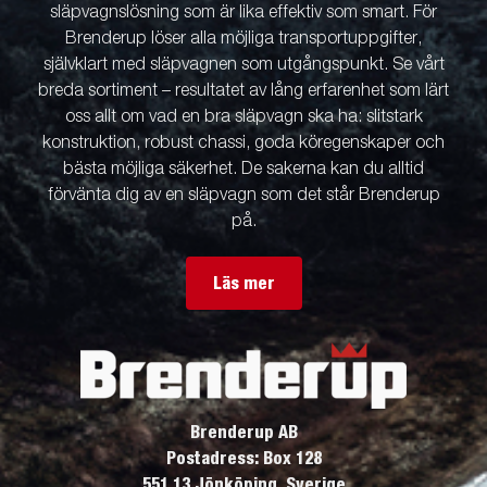
släpvagnslösning som är lika effektiv som smart. För
Brenderup löser alla möjliga transportuppgifter,
självklart med släpvagnen som utgångspunkt. Se vårt
breda sortiment – resultatet av lång erfarenhet som lärt
oss allt om vad en bra släpvagn ska ha: slitstark
konstruktion, robust chassi, goda köregenskaper och
bästa möjliga säkerhet. De sakerna kan du alltid
förvänta dig av en släpvagn som det står Brenderup
på.
Läs mer
Brenderup AB
Postadress: Box 128
551 13 Jönköping, Sverige