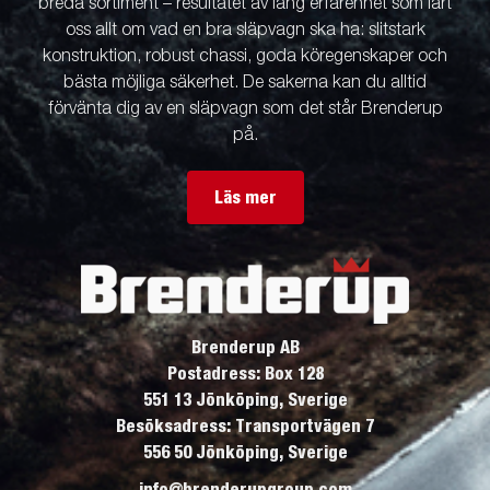
breda sortiment – resultatet av lång erfarenhet som lärt
oss allt om vad en bra släpvagn ska ha: slitstark
konstruktion, robust chassi, goda köregenskaper och
bästa möjliga säkerhet. De sakerna kan du alltid
förvänta dig av en släpvagn som det står Brenderup
på.
Läs mer
Brenderup AB
Postadress: Box 128
551 13 Jönköping, Sverige
Besöksadress: Transportvägen 7
556 50 Jönköping, Sverige