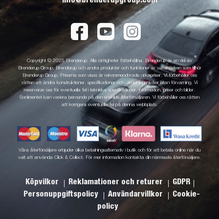
info@brenderupgroup.com
Copyright © 2025 Brenderup. Alla rättigheter förbehållna. Brenderup är en del av
Brenderup Group. Brenderup och andra produkter och funktioner är varumärken som tillhör
Brenderup Group. Priserna som visas är rekommenderade cirkapriser. Vi förbehåller oss
rätten att ändra konstruktioner, specifikationer och utrustningsnivåer utan förvarning. Vi
reserverar oss för eventuella fel i tekniska specifikationer, information, priser och bilder.
Sortimentet kan variera beroende på den enskilde återförsäljaren. Vi förbehåller oss rätten
att korrigera eventuella fel på denna webbplats.
Våra återförsäljare erbjuder olika betalningsalternativ i butik och för att betala online när du
valt att använda Click & Collect. För mer information kontakta din närmaste återförsäljare.
Köpvilkor
Reklamationer och returer
GDPR
Personuppgiftspolicy
Användarvillkor
Cookie-
policy