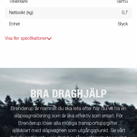
Tillverkare
Talmu
Nettovikt (kg)
0,7
Enhet
Styck
Visa fler specifikationer
BRA DRAGHJÄLP
Brenderup är namnet du ska leta efter när du vill ha en
släpvagnslösning som är lika effektiv som smart. För
Brenderup löser alla möjliga transportuppgifter,
självklart med släpvagnen som utgångspunkt. Se vårt