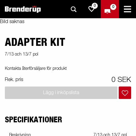
0
0
Bild saknas
ADAPTER KIT
7/13 och 13/7 pol
Kontakta återförsäljare för produkt
0 SEK
Rek. pris
Lägg i inköpslista
SPECIFIKATIONER
Beskrivning
7/13 och 13/7 pol