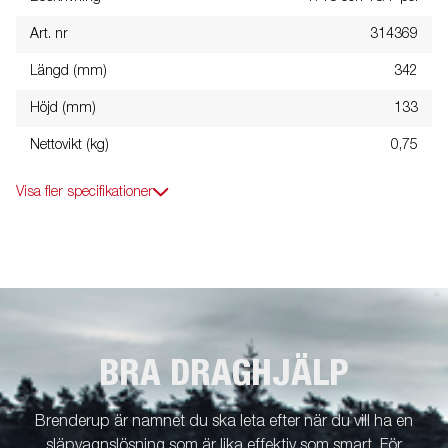
Art. nr
314369
Längd (mm)
342
Höjd (mm)
133
Nettovikt (kg)
0,75
Visa fler specifikationer
BRA DRAGHJÄLP
Brenderup är namnet du ska leta efter när du vill ha en
släpvagnslösning som är lika effektiv som smart. För