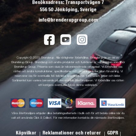
Besöksadress: Transportvägen 7
556 50 Jönköping, Sverige
info@brenderupgroup.com
Copyright © 2025 Brenderup. Alla rättigheter förbehållna. Brenderup är en del av
Brenderup Group. Brenderup och andra produkter och funktioner är varumärken som tillhör
Brenderup Group. Priserna som visas är rekommenderade cirkapriser. Vi förbehåller oss
rätten att ändra konstruktioner, specifikationer och utrustningsnivåer utan förvarning. Vi
reserverar oss för eventuella fel i tekniska specifikationer, information, priser och bilder.
Sortimentet kan variera beroende på den enskilde återförsäljaren. Vi förbehåller oss rätten
att korrigera eventuella fel på denna webbplats.
Våra återförsäljare erbjuder olika betalningsalternativ i butik och för att betala online när du
valt att använda Click & Collect. För mer information kontakta din närmaste återförsäljare.
Köpvilkor
Reklamationer och returer
GDPR