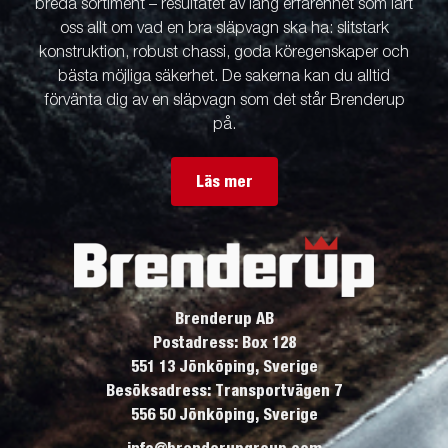
breda sortiment – resultatet av lång erfarenhet som lärt
oss allt om vad en bra släpvagn ska ha: slitstark
konstruktion, robust chassi, goda köregenskaper och
bästa möjliga säkerhet. De sakerna kan du alltid
förvänta dig av en släpvagn som det står Brenderup
på.
Läs mer
Brenderup AB
Postadress: Box 128
551 13 Jönköping, Sverige
Besöksadress: Transportvägen 7
556 50 Jönköping, Sverige