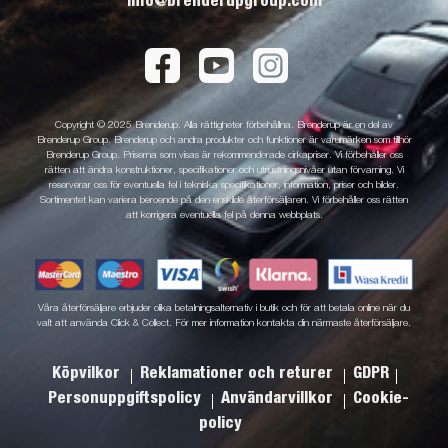
info@brenderupgroup.com
Copyright © 2025 Brenderup. Alla rättigheter förbehållna. Brenderup är en del av
Brenderup Group. Brenderup och andra produkter och funktioner är varumärken som tillhör
Brenderup Group. Priserna som visas är rekommenderade cirkapriser. Vi förbehåller oss
rätten att ändra konstruktioner, specifikationer och utrustningsnivåer utan förvarning. Vi
reserverar oss för eventuella fel i tekniska specifikationer, information, priser och bilder.
Sortimentet kan variera beroende på den enskilde återförsäljaren. Vi förbehåller oss rätten
att korrigera eventuella fel på denna webbplats.
Våra återförsäljare erbjuder olika betalningsalternativ i butik och för att betala online när du
valt att använda Click & Collect. För mer information kontakta din närmaste återförsäljare.
Köpvilkor
Reklamationer och returer
GDPR
Personuppgiftspolicy
Användarvillkor
Cookie-
policy