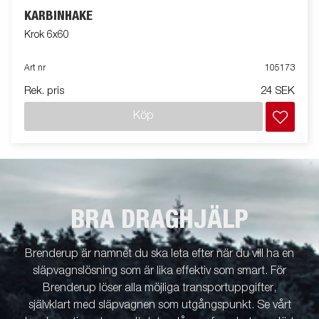
KARBINHAKE
Krok 6x60
Art nr
105173
Rek. pris
24 SEK
Köp
BRA DRAGHJÄLP
Brenderup är namnet du ska leta efter när du vill ha en
släpvagnslösning som är lika effektiv som smart. För
Brenderup löser alla möjliga transportuppgifter,
självklart med släpvagnen som utgångspunkt. Se vårt