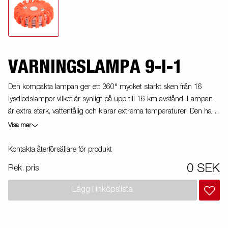
VARNINGSLAMPA 9-I-1
Den kompakta lampan ger ett 360° mycket starkt sken från 16
lysdiodslampor vilket är synligt på upp till 16 km avstånd. Lampan
är extra stark, vattentålig och klarar extrema temperaturer. Den har
10 olika ljusmönster inklusive SOS (Morse-kod godkänd).
Visa mer
Kontakta återförsäljare för produkt
0 SEK
Rek. pris
Lägg i inköpslista