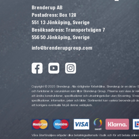
Brenderup AB
Postadress: Box 128
551 13 Jönköping, Sverige
Besöksadress: Transportvägen 7
556 50 Jönköping, Sverige
info@brenderupgroup.com
Copyright © 2025 Brenderup. Alla rättigheter förbehållna. Brenderup är en del av
och funktioner är varumärken som tillhör Brenderup Group. Priserna som visas är rek
att ändra konstruktioner, specifikationer och utrustningsnivåer utan förvarning. Vi rese
specifikationer, information, priser och bilder. Sortimentet kan variera beroende på den
att korrigera eventuella fel på denna webbplats.
Våra återförsäljare erbjuder olika betalningsalternativ i butik och för att betala onli