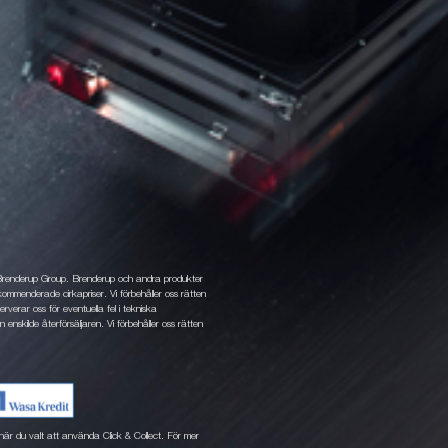
 Brenderup Group. Brenderup och andra produkter
ommenderade cirkapriser. Vi förbehåller oss rätten
rverar oss för eventuella fel i tekniska
 enskilde återförsäljaren. Vi förbehåller oss rätten
ne när du valt att använda Click & Collect. För mer