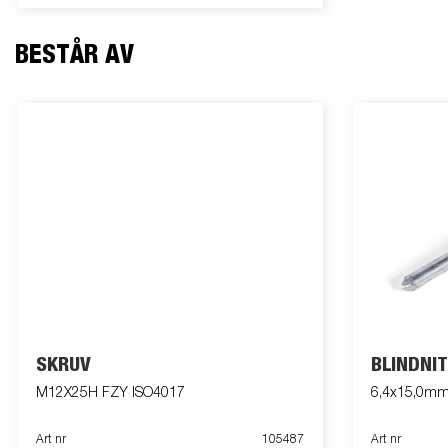
vattentät LED-belysning vilket gör både av-
och pålastning väldigt enkel. Båttrailern på
bilden kan vara extrautrustad.
BESTÅR AV
SKRUV
BLINDNIT
M12X25H FZY ISO4017
6,4x15,0mm
Art nr
105487
Art nr