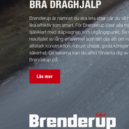
BRA DRAGHJÄLP
Brenderup är namnet du ska leta efter när du vill
lika effektiv som smart. För Brenderup löser alla m
självklart med släpvagnen som utgångspunkt. Se v
resultatet av lång erfarenhet som lärt oss allt om 
slitstark konstruktion, robust chassi, goda köreg
säkerhet. De sakerna kan du alltid förvänta dig a
Brenderup på.
Läs mer