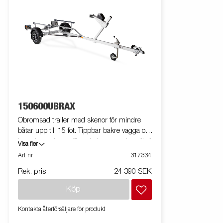
150600UBRAX
Obromsad trailer med skenor för mindre
båtar upp till 15 fot. Tippbar bakre vagga och
justerbara skenor för enkel anpassning till din
Visa fler
båt. Varmgalvaniserat chassi för lång
Art nr
317334
hållbarhet. Elen är helt skyddad i båttrailerns
Rek. pris
24 390 SEK
chassi. Vattentäta hjullager förlänger livstiden.
Helskyddad vinsch och vinschtorn som är
Köp
enkelt att anpassa, vinschtornet är även
utrustat med en extra säkerhetsvajer för
Kontakta återförsäljare för produkt
användning vid transport. Smidig, vikbar och