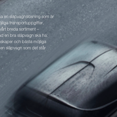
 ha en släpvagnslösning som är
öjliga transportuppgifter,
årt breda sortiment –
vad en bra släpvagn ska ha:
enskaper och bästa möjliga
v en släpvagn som det står