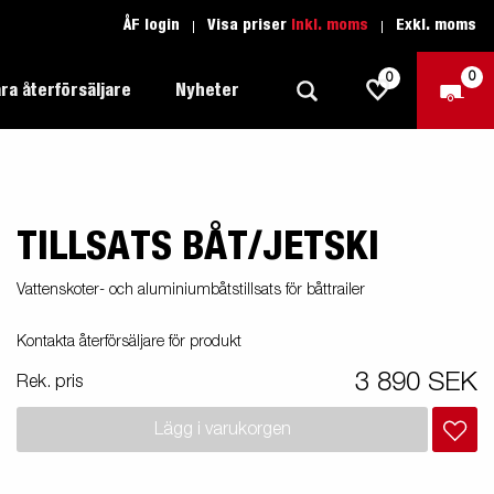
ÅF login
Visa priser
Inkl. moms
Exkl. moms
0
0
ra återförsäljare
Nyheter
TILLSATS BÅT/JETSKI
Produktguide Allround
Trafikskolan
1205 Limited Edition
Produktguide Båt
Teckenförklaring open
eder
Vattenskoter- och aluminiumbåtstillsats för båttrailer
Inredda släpvagnar
Brenderup-båttrailers utrustas med
Produktguide Fordonstransport
Teckenförklaring båt
Kontakta återförsäljare för produkt
2000
LED-lampor
apell
äp
Produktguide Proffs
Reservdelar
gnar
nu i
3 890 SEK
Rek. pris
Produktguide Vattensport
Reservdelssök
Lägg i varukorgen
Produktguide Entreprenad