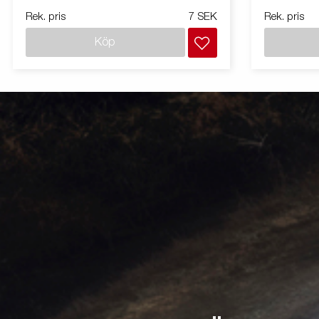
Rek. pris
7 SEK
Rek. pris
Köp