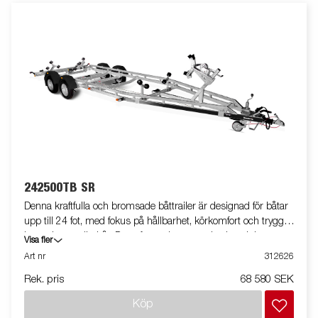
242500TB SR
Denna kraftfulla och bromsade båttrailer är designad för båtar
upp till 24 fot, med fokus på hållbarhet, körkomfort och trygg
hantering av din båt. Det v-formade, svetsade chassit har
Visa fler
dubbla stålprofiler som ger ökad vridstyvhet och jämn
Art nr
312626
lastfördelning, även under tuffa förhållanden. Bak finns en
Rek. pris
68 580 SEK
tippbar superrullsvagga som ger extra stöd vid aktern och gör
sjösättning enklare. Rullarna av premiumkvalitet fördelar vikten
Köp
och minimerar slitaget på skrovet. Kölrullar och dubbla