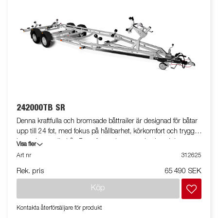
242000TB SR
Denna kraftfulla och bromsade båttrailer är designad för båtar
upp till 24 fot, med fokus på hållbarhet, körkomfort och trygg
hantering av din båt. Det v-formade, svetsade chassit har
Visa fler
dubbla stålprofiler som ger ökad vridstyvhet och jämn
Art nr
312625
lastfördelning, även under tuffa förhållanden. Bak finns en
Rek. pris
65 490 SEK
tippbar superrullsvagga som ger extra stöd vid aktern och gör
sjösättning enklare. Rullarna av premiumkvalitet fördelar vikten
Köp
och minimerar slitaget på skrovet. Kölrullar och dubbla
sidorullar kan justeras för att trailern ska passa just din
Kontakta återförsäljare för produkt
båtmodell perfekt. Skyddad kabeldragning och vattentäta