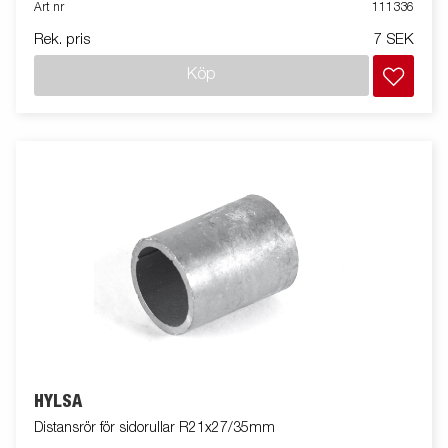
Art nr
111336
Rek. pris
7 SEK
Köp
HYLSA
Distansrör för sidorullar R21x27/35mm