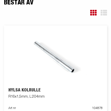
BESTÅR AV
HYLSA KÖLRULLE
R16x1,5mm, L:204mm
Art nr
104878