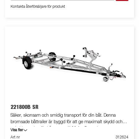
sidorullar kan justeras för att trailern ska passa just din
Kontakta återförsäljare för produkt
båtmodell perfekt. Skyddad kabeldragning och vattentäta
hjullager ökar livslängden. Vinschtornet är kraftigt och stabilt för
säker vinschning – även vid hantering av tyngre båtar. Rampen
är lätt att ta bort för att få full tillgång vid lastning och lossning.
Båttrailern på bilden kan vara extrautrustad.
221800B SR
Säker, skonsam och smidig transport för din båt. Denna
bromsade båttrailer är byggd för att ge maximalt skydd och
enkel hantering för båtar upp till 22 fot. Den robusta
Visa fler
konstruktionen med V-format, svetsat dubbelprofilschassi ger
Art nr
312624