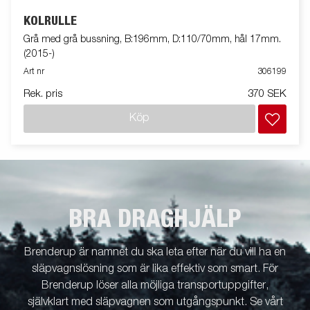
KÖLRULLE
Grå med grå bussning, B:196mm, D:110/70mm, hål 17mm.
(2015-)
Art nr
306199
Rek. pris
370 SEK
Köp
BRA DRAGHJÄLP
Brenderup är namnet du ska leta efter när du vill ha en
släpvagnslösning som är lika effektiv som smart. För
Brenderup löser alla möjliga transportuppgifter,
självklart med släpvagnen som utgångspunkt. Se vårt