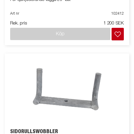
Art nr
102412
Rek. pris
1 200 SEK
Köp
SIDORULLSWOBBLER