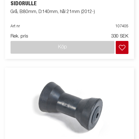
SIDORULLE
Grå, B:80mm, D:140mm, hål 21mm (2012-)
Art nr
107405
Rek. pris
330 SEK
Köp