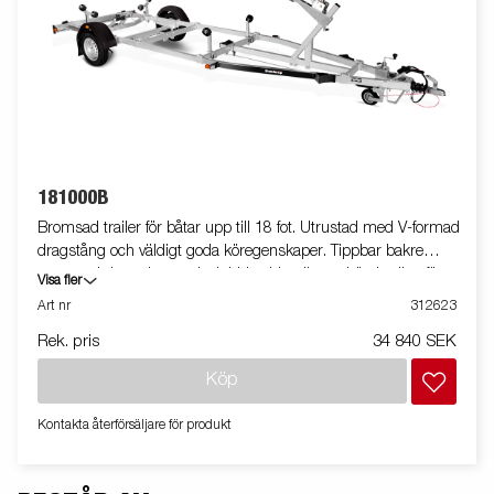
181000B
Bromsad trailer för båtar upp till 18 fot. Utrustad med V-formad
dragstång och väldigt goda köregenskaper. Tippbar bakre
vagga och justerbara och dubbla sidorullar av hög kvalitet för att
Visa fler
enkel anpassning till din båt. Varmgalvaniserat chassi för lång
Art nr
312623
hållbarhet. Elen är helt skyddad i båttrailerns chassi. Vattentäta
Rek. pris
34 840 SEK
hjullager förlänger livstiden. Justerbart vinschtorn. Enkel
avtagbar ljusramp med quick-release-fästen för smidig av- och
Köp
pålastning. Båttrailern på bilden kan vara extrautrustad.
Kontakta återförsäljare för produkt