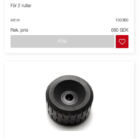
För 2 rullar
Art nr
100360
Rek. pris
660 SEK
Köp