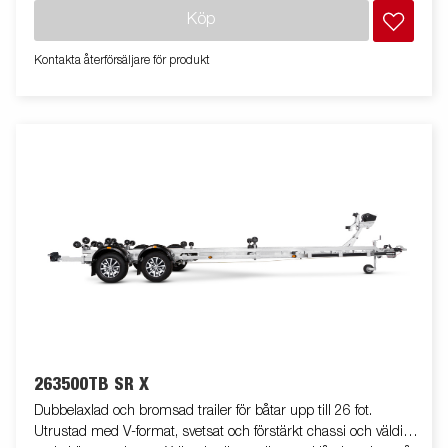
skyddad i båttrailerns chassi. Vattentäta hjullager förlänger
Köp
livstiden. Helskyddad vinsch och vinschtorn som är enkelt att
justera, vinschtornet är även utrustat med en extra
Kontakta återförsäljare för produkt
säkerhetsvajer för användning vid transport. Smidig och vikbar
led-belysning vilket gör både av- och pålastning väldigt enkel.
Båttrailern på bilden kan vara extrautrustad.
263500TB SR X
Dubbelaxlad och bromsad trailer för båtar upp till 26 fot.
Utrustad med V-format, svetsat och förstärkt chassi och väldigt