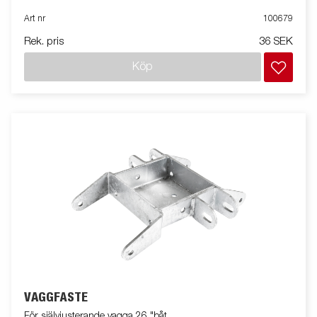
Art nr
100679
Rek. pris
36 SEK
Köp
VAGGFÄSTE
För självjusterande vagga 26 "båt