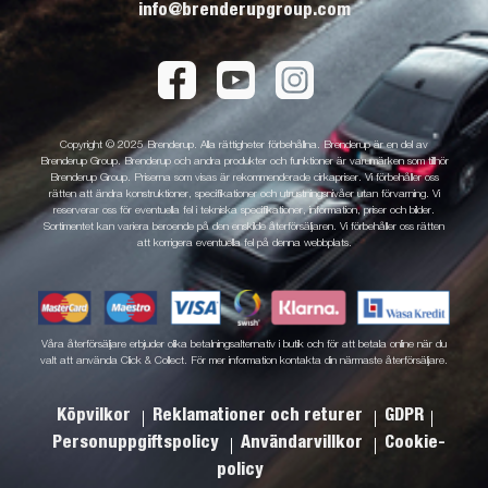
info@brenderupgroup.com
Copyright © 2025 Brenderup. Alla rättigheter förbehållna. Brenderup är en del av
Brenderup Group. Brenderup och andra produkter och funktioner är varumärken som tillhör
Brenderup Group. Priserna som visas är rekommenderade cirkapriser. Vi förbehåller oss
rätten att ändra konstruktioner, specifikationer och utrustningsnivåer utan förvarning. Vi
reserverar oss för eventuella fel i tekniska specifikationer, information, priser och bilder.
Sortimentet kan variera beroende på den enskilde återförsäljaren. Vi förbehåller oss rätten
att korrigera eventuella fel på denna webbplats.
Våra återförsäljare erbjuder olika betalningsalternativ i butik och för att betala online när du
valt att använda Click & Collect. För mer information kontakta din närmaste återförsäljare.
Köpvilkor
Reklamationer och returer
GDPR
Personuppgiftspolicy
Användarvillkor
Cookie-
policy