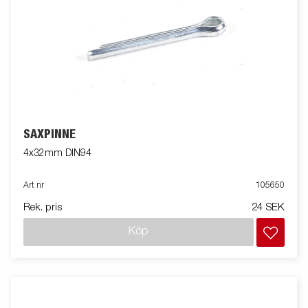
SAXPINNE
4x32mm DIN94
Art nr
105650
Rek. pris
24 SEK
Köp