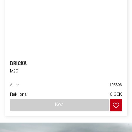
BRICKA
M20
Art nr
105606
Rek. pris
0 SEK
Köp