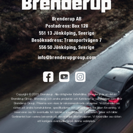
Brenderup AB
Postadress: Box 128
551 13 Jönköping, Sverige
Besöksadress: Transportvägen 7
556 50 Jönköping, Sverige
info@brenderupgroup.com
Copyright © 2025 Brenderup. Alla rättigheter förbehållna. Brenderup är en del av
Brenderup Group. Brenderup och andra produkter och funktioner är varumärken som tillhör
Brenderup Group. Priserna som visas är rekommenderade cirkapriser. Vi förbehåller oss
rätten att ändra konstruktioner, specifikationer och utrustningsnivåer utan förvarning. Vi
reserverar oss för eventuella fel i tekniska specifikationer, information, priser och bilder.
Sortimentet kan variera beroende på den enskilde återförsäljaren. Vi förbehåller oss rätten
att korrigera eventuella fel på denna webbplats.