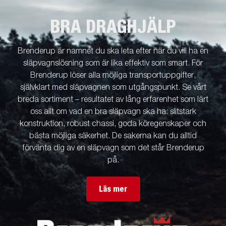
BRA DRAGHJÄLP
Brenderup är namnet du ska leta efter när du vill ha en
släpvagnslösning som är lika effektiv som smart. För
Brenderup löser alla möjliga transportuppgifter,
självklart med släpvagnen som utgångspunkt. Se vårt
breda sortiment – resultatet av lång erfarenhet som lärt
oss allt om vad en bra släpvagn ska ha: slitstark
konstruktion, robust chassi, goda köregenskaper och
bästa möjliga säkerhet. De sakerna kan du alltid
förvänta dig av en släpvagn som det står Brenderup
på.
Läs mer