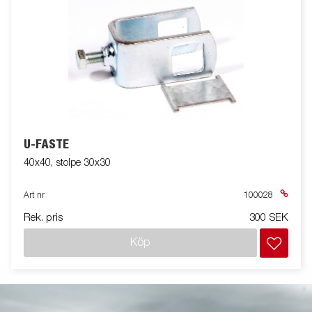
U-FÄSTE
40x40, stolpe 30x30
Art nr
100028
Rek. pris
300 SEK
Köp