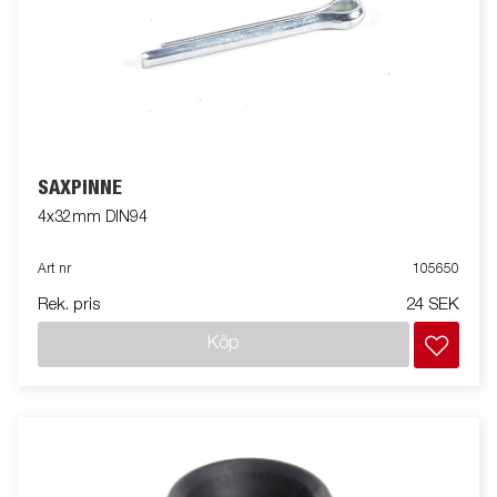
SAXPINNE
4x32mm DIN94
Art nr
105650
Rek. pris
24 SEK
Köp