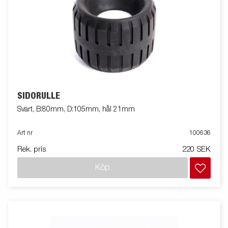
SIDORULLE
Svart, B:80mm, D:105mm, hål 21mm
Art nr
100636
Rek. pris
220 SEK
Köp