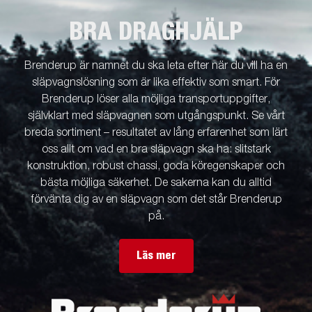
BRA DRAGHJÄLP
Brenderup är namnet du ska leta efter när du vill ha en
släpvagnslösning som är lika effektiv som smart. För
Brenderup löser alla möjliga transportuppgifter,
självklart med släpvagnen som utgångspunkt. Se vårt
breda sortiment – resultatet av lång erfarenhet som lärt
oss allt om vad en bra släpvagn ska ha: slitstark
konstruktion, robust chassi, goda köregenskaper och
bästa möjliga säkerhet. De sakerna kan du alltid
förvänta dig av en släpvagn som det står Brenderup
på.
Läs mer