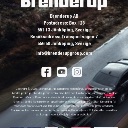
Brenderup AB
Postadress: Box 128
551 13 Jönköping, Sverige
Besöksadress: Transportvägen 7
556 50 Jönköping, Sverige
info@brenderupgroup.com
Copyright © 2025 Brenderup. Alla rättigheter förbehållna. Brenderup är en del av
Brenderup Group. Brenderup och andra produkter och funktioner är varumärken som tillhör
Brenderup Group. Priserna som visas är rekommenderade cirkapriser. Vi förbehåller oss
rätten att ändra konstruktioner, specifikationer och utrustningsnivåer utan förvarning. Vi
reserverar oss för eventuella fel i tekniska specifikationer, information, priser och bilder.
Sortimentet kan variera beroende på den enskilde återförsäljaren. Vi förbehåller oss rätten
att korrigera eventuella fel på denna webbplats.