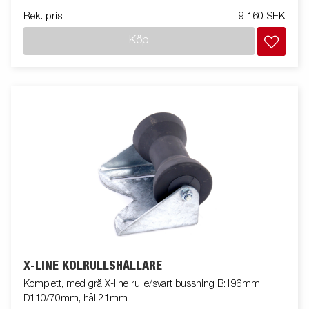
Rek. pris
9 160 SEK
Köp
X-LINE KÖLRULLSHÅLLARE
Komplett, med grå X-line rulle/svart bussning B:196mm,
D110/70mm, hål 21mm