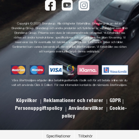
Copyright © 2025 Brenderup. Alla rättigheter förbehållna. Brenderup är en del av
Brenderup Group. Brenderup och andra produkter och funktioner är varumärken som tillhör
Brenderup Group. Priserna som visas är rekommenderade cirkapriser. Vi förbehåller oss
rätten att ändra konstruktioner, specifikationer och utrustningsnivåer utan förvarning. Vi
reserverar oss för eventuella fel i tekniska specifikationer, information, priser och bilder.
Sortimentet kan variera beroende på den enskilde återförsäljaren. Vi förbehåller oss rätten
att korrigera eventuella fel på denna webbplats.
Våra återförsäljare erbjuder olika betalningsalternativ i butik och för att betala online när du
valt att använda Click & Collect. För mer information kontakta din närmaste återförsäljare.
Köpvilkor
Reklamationer och returer
GDPR
Personuppgiftspolicy
Användarvillkor
Cookie-
policy
Specifikationer
Tillbehör