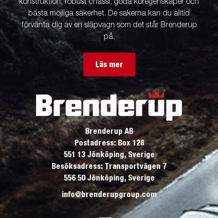
konstruktion, robust chassi, goda köregenskaper och
bästa möjliga säkerhet. De sakerna kan du alltid
förvänta dig av en släpvagn som det står Brenderup
på.
Läs mer
Brenderup AB
Postadress: Box 128
551 13 Jönköping, Sverige
Besöksadress: Transportvägen 7
556 50 Jönköping, Sverige
info@brenderupgroup.com