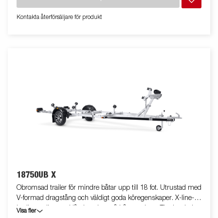
och vattentät LED-belysning vilket gör både av- och pålastning
väldigt enkel. Båttrailern på bilden kan vara extrautrustad.
Kontakta återförsäljare för produkt
18750UB X
Obromsad trailer för mindre båtar upp till 18 fot. Utrustad med
V-formad dragstång och väldigt goda köregenskaper. X-line-
kvalitetsrullar med låg inverkan på båtens skrov. Tippbar bakre
Visa fler