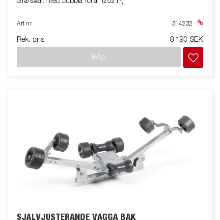
Grå/svart med dubbla rullar (2021-)
Art nr
314232
Rek. pris
8 190 SEK
Köp
SJÄLVJUSTERANDE VAGGA BAK