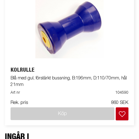
KÖLRULLE
Blå med gul, förstärkt bussning, B:196mm, D:110/70mm, hål
21mm
Art nr
104590
Rek. pris
860 SEK
Köp
INGÅR I