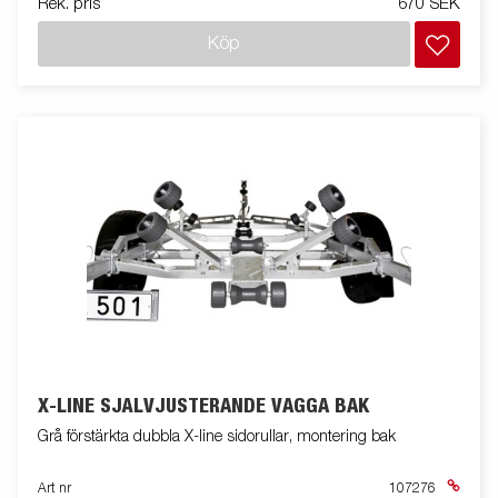
Rek. pris
670 SEK
Köp
X-LINE SJÄLVJUSTERANDE VAGGA BAK
Grå förstärkta dubbla X-line sidorullar, montering bak
Art nr
107276