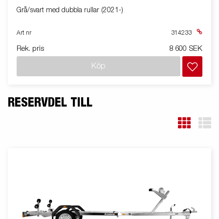
Grå/svart med dubbla rullar (2021-)
Art nr
314233
Rek. pris
8 600 SEK
Köp
RESERVDEL TILL