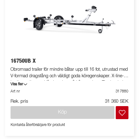
16750UB X
Obromsad trailer för mindre båtar upp till 16 fot, utrustad med
V-formad dragstång och väldigt goda köregenskaper. X-line-
kvalitetsrullar med låg inverkan på båtens skrov. Tippbar bakre
Visa fler
vagga och justerbara dubbla sidorullar för enkel anpassning till
Art nr
317880
din båt. Varmgalvaniserat chassi för lång hållbarhet. Elen är helt
Rek. pris
31 360 SEK
skyddad i båttrailerns chassi. Vattentäta hjullager förlänger
livstiden. Helskyddad vinsch och vinschtorn som är enkelt att
Köp
justera, vinschtornet är även utrustat med en extra
säkerhetsvajer för användning vid transport. Justerbar
Kontakta återförsäljare för produkt
teleskopisk belysningsenhet gör det lättare att använda
båttrailern, vilket ger större flexibilitet, bekvämlighet och