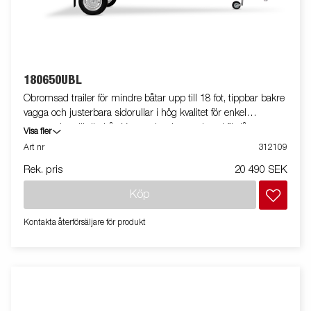
180650UBL
Obromsad trailer för mindre båtar upp till 18 fot, tippbar bakre
vagga och justerbara sidorullar i hög kvalitet för enkel
anpassning till din båt. Varmgalvaniserat chassi för lång
Visa fler
hållbarhet. Elen är helt skyddad i båttrailerns chassi. Vattentäta
Art nr
312109
hjullager förlänger livstiden. Justerbart vinschtorn. Enkel
Rek. pris
20 490 SEK
avtagbar ljusramp med quick-release-fästen för smidig av- och
pålastning. Båttrailern på bilden kan vara extrautrustad.
Köp
Kontakta återförsäljare för produkt