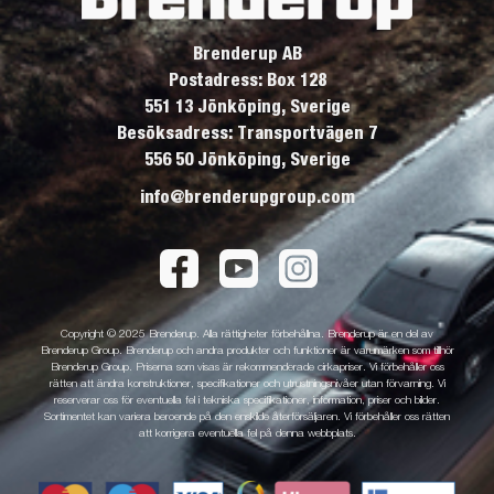
Brenderup AB
Postadress: Box 128
551 13 Jönköping, Sverige
Besöksadress: Transportvägen 7
556 50 Jönköping, Sverige
info@brenderupgroup.com
Copyright © 2025 Brenderup. Alla rättigheter förbehållna. Brenderup är en del av
Brenderup Group. Brenderup och andra produkter och funktioner är varumärken som tillhör
Brenderup Group. Priserna som visas är rekommenderade cirkapriser. Vi förbehåller oss
rätten att ändra konstruktioner, specifikationer och utrustningsnivåer utan förvarning. Vi
reserverar oss för eventuella fel i tekniska specifikationer, information, priser och bilder.
Sortimentet kan variera beroende på den enskilde återförsäljaren. Vi förbehåller oss rätten
att korrigera eventuella fel på denna webbplats.