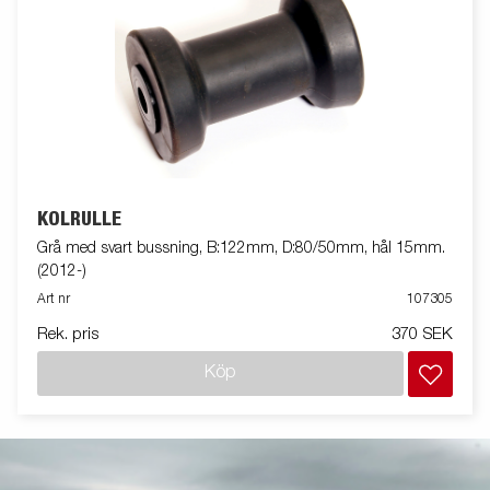
KÖLRULLE
Grå med svart bussning, B:122mm, D:80/50mm, hål 15mm.
(2012-)
Art nr
107305
Rek. pris
370 SEK
Köp