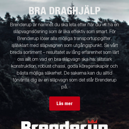
BRA DRAGHJÄLP
Brenderup är namnet du ska leta efter när du vill ha en
släpvagnslösning som är lika effektiv som smart. För
Brenderup löser alla möjliga transportuppgifter,
självklart med släpvagnen som utgångspunkt. Se vårt
breda sortiment – resultatet av lång erfarenhet som lärt
oss allt om vad en bra släpvagn ska ha: slitstark
konstruktion, robust chassi, goda köregenskaper och
bästa möjliga säkerhet. De sakerna kan du alltid
förvänta dig av en släpvagn som det står Brenderup
på.
Läs mer