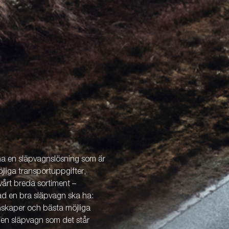
 ha en släpvagnslösning som är
öjliga transportuppgifter,
årt breda sortiment –
vad en bra släpvagn ska ha:
enskaper och bästa möjliga
v en släpvagn som det står