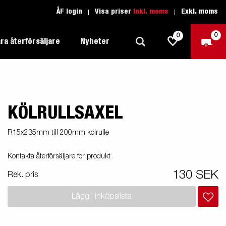
ÅF login
Visa priser
Inkl. moms
Exkl. moms
0
0
ra återförsäljare
Nyheter
KÖLRULLSAXEL
Produktguide Allround
Trafikskolan
1205 Limited Edition
Produktguide Båt
Teckenförklaring open
eder
R15x235mm till 200mm kölrulle
Inredda släpvagnar
Brenderup-båttrailers utrustas med
Produktguide Fordonstransport
Teckenförklaring båt
Kontakta återförsäljare för produkt
2000
LED-lampor
apell
äp
Produktguide Proffs
Reservdelar
gnar
nu i
130 SEK
Rek. pris
Produktguide Vattensport
Reservdelssök
Lägg i inköpslista
Produktguide Entreprenad