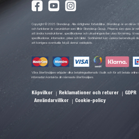
Copyright © 2025 Brenderup. Alla rättigheter förbehållna. Brenderup är en del av
och funktioner är varumärken som tillhör Brenderup Group. Priserna som visas är rek
att ändra konstruktioner, specifikationer och utrustningsnivåer utan förvarning. Vi rese
specifikationer, information, priser och bilder. Sortimentet kan variera beroende på den
att korrigera eventuella fel på denna webbplats.
Våra återförsäljare erbjuder olika betalningsalternativ i butik och för att betala onli
information kontakta din närmaste återförsäljare.
Köpvilkor
Reklamationer och returer
GDPR
Användarvillkor
Cookie-policy