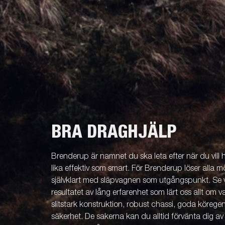
BRA DRAGHJÄLP
Brenderup är namnet du ska leta efter när du vill
lika effektiv som smart. För Brenderup löser alla m
självklart med släpvagnen som utgångspunkt. Se v
resultatet av lång erfarenhet som lärt oss allt om 
slitstark konstruktion, robust chassi, goda köreg
säkerhet. De sakerna kan du alltid förvänta dig a