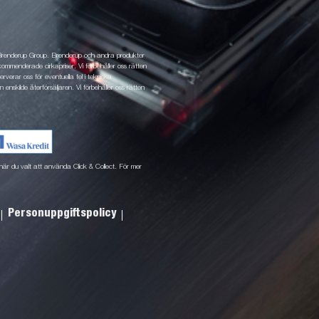
 Brenderup Group. Brenderup och andra produkter
ommenderade cirkapriser. Vi förbehåller oss rätten
rverar oss för eventuella fel i tekniska
 enskilde återförsäljaren. Vi förbehåller oss rätten
ne när du valt att använda Click & Collect. För mer
Personuppgiftspolicy