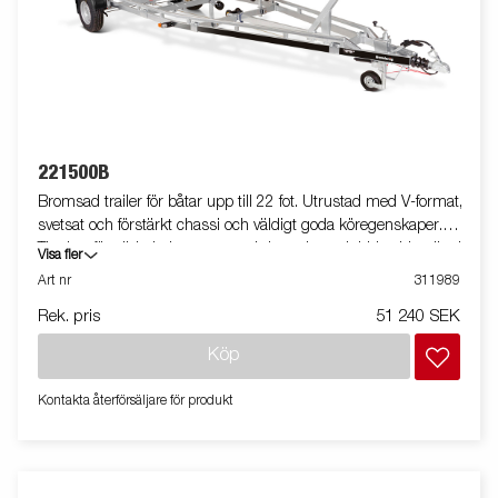
221500B
Bromsad trailer för båtar upp till 22 fot. Utrustad med V-format,
svetsat och förstärkt chassi och väldigt goda köregenskaper.
Tippbar förstärkt bakre vagga och justerbara dubbla sidorullar i
Visa fler
hög kvalitet för enkel anpassning till din båt. Varmgalvaniserat
Art nr
311989
chassi för lång hållbarhet. Elen är helt skyddad i båttrailerns
Rek. pris
51 240 SEK
chassi. Vattentäta hjullager förlänger livstiden. Justerbart
vinschtorn. Enkel avtagbar ljusramp med quick-release-fästen
Köp
för smidig av- och pålastning. Båttrailern på bilden kan vara
extrautrustad.
Kontakta återförsäljare för produkt