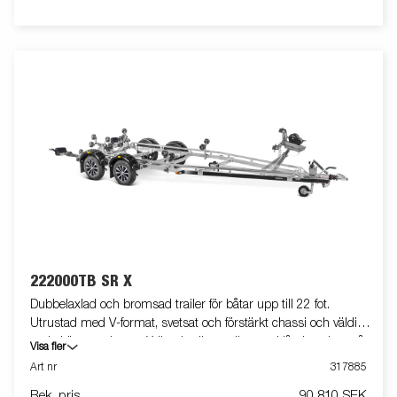
säkerhetsvajer för användning vid transport. Justerbar
teleskopisk belysningsenhet gör det lättare att använda
båttrailern, vilket ger större flexibilitet, bekvämlighet och
säkerhet på vägen. Helt vattentät lampenhet inklusive kontakt
och kabel. Båttrailern på bilden kan vara extrautrustad.
222000TB SR X
Dubbelaxlad och bromsad trailer för båtar upp till 22 fot.
Utrustad med V-format, svetsat och förstärkt chassi och väldigt
goda köregenskaper. X-line-kvalitetsrullar med låg inverkan på
Visa fler
båtens skrov. Tippbar superrullsvagga baktill, förstärkta kölrullar
Art nr
317885
och justerbara dubbla sidorullar för enkel anpassning till din
Rek. pris
90 810 SEK