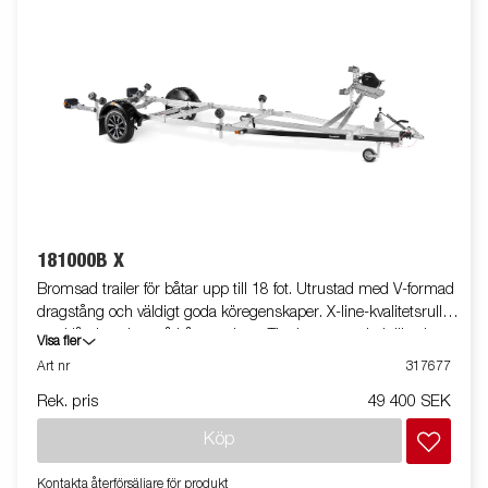
181000B X
Bromsad trailer för båtar upp till 18 fot. Utrustad med V-formad
dragstång och väldigt goda köregenskaper. X-line-kvalitetsrullar
med låg inverkan på båtens skrov. Tippbar vagga baktill och
Visa fler
justerbara dubbla sidorullar i hög kvalitet för enkel anpassning
Art nr
317677
till din båt. Varmgalvaniserat chassi för lång hållbarhet. Elen är
Rek. pris
49 400 SEK
helt skyddad i båttrailerns chassi. Vattentäta hjullager förlänger
livstiden. Helskyddad vinsch och vinschtorn som är enkelt att
Köp
justera, vinschtornet är även utrustat med en extra
säkerhetsvajer för användning vid transport. Justerbar
Kontakta återförsäljare för produkt