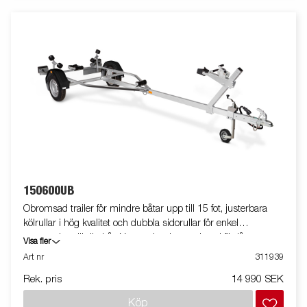
150600UB
Obromsad trailer för mindre båtar upp till 15 fot, justerbara
kölrullar i hög kvalitet och dubbla sidorullar för enkel
anpassning till din båt. Varmgalvaniserat chassi för lång
Visa fler
hållbarhet. Elen är helt skyddad i båttrailerns chassi. Vattentäta
Art nr
311939
hjullager förlänger livstiden. Justerbart vinschtorn. Två fixerade
Rek. pris
14 990 SEK
lampor som inte behöver tas bort vid av- och pålastning av din
båt. Båttrailern på bilden kan vara extrautrustad.
Köp