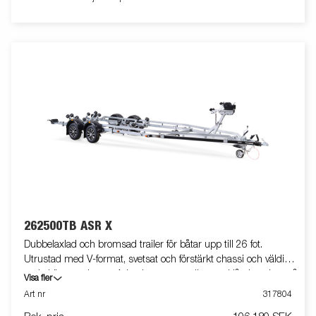
teleskopisk belysningsenhet gör det lättare att använda
båttrailern, vilket ger större flexibilitet, bekvämlighet och
säkerhet på vägen. Helt vattentät lampenhet inklusive kontakt
och kabel. Båttrailern på bilden kan vara extrautrustad.
262500TB ASR X
Dubbelaxlad och bromsad trailer för båtar upp till 26 fot.
Utrustad med V-format, svetsat och förstärkt chassi och väldigt
goda köregenskaper. Adaptiva supersrullar med låg inverkan på
Visa fler
båtens skrov. Tippbar adaptiv vagga baktill. Varmgalvaniserat
Art nr
317804
chassi för lång hållbarhet. Elen är helt skyddad i båttrailerns