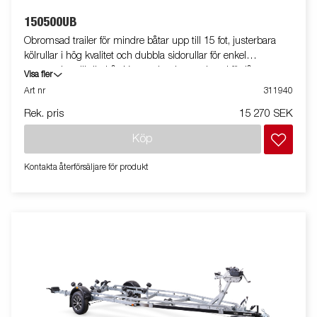
150500UB
Obromsad trailer för mindre båtar upp till 15 fot, justerbara
kölrullar i hög kvalitet och dubbla sidorullar för enkel
anpassning till din båt. Varmgalvaniserat chassi för lång
Visa fler
hållbarhet. Elen är helt skyddad i båttrailerns chassi. Vattentäta
Art nr
311940
hjullager förlänger livstiden. Justerbart vinschtorn. Två fixerade
Rek. pris
15 270 SEK
lampor som inte behöver tas bort vid av- och pålastning av din
båt. Båttrailern på bilden kan vara extrautrustad.
Köp
Kontakta återförsäljare för produkt