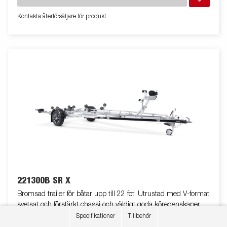
livstiden. Helskyddad vinsch och vinschtorn som är enkelt att
justera, vinschtornet är även utrustat med en extra
Kontakta återförsäljare för produkt
säkerhetsvajer för användning vid transport. Smidig och vikbar
led-belysning vilket gör både av- och pålastning väldigt enkel.
Båttrailern på bilden kan vara extrautrustad.
221300B SR X
Bromsad trailer för båtar upp till 22 fot. Utrustad med V-format,
svetsat och förstärkt chassi och väldigt goda köregenskaper. X-
line-kvalitetsrullar med låg inverkan på båtens skrov. Tippbar
Specifikationer
Tillbehör
Visa fler
superrullsvagga baktill och justerbara dubbla sidorullar för enkel