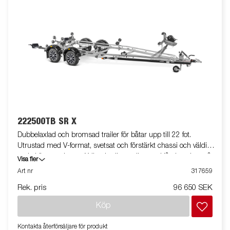
222500TB SR X
Dubbelaxlad och bromsad trailer för båtar upp till 22 fot.
Utrustad med V-format, svetsat och förstärkt chassi och väldigt
goda köregenskaper. X-line-kvalitetsrullar med låg inverkan på
Visa fler
båtens skrov. Tippbar superrullsvagga baktill, förstärkta kölrullar
Art nr
317659
och justerbara dubbla sidorullar för enkel anpassning till din
Rek. pris
96 650 SEK
båt. Varmgalvaniserat chassi för lång hållbarhet. Elen är helt
skyddad i båttrailerns chassi. Vattentäta hjullager förlänger
Köp
livstiden. Helskyddad vinsch och vinschtorn som är enkelt att
justera, vinschtornet är även utrustat med en extra
Kontakta återförsäljare för produkt