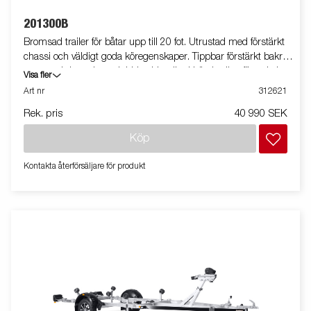
201300B
Bromsad trailer för båtar upp till 20 fot. Utrustad med förstärkt
chassi och väldigt goda köregenskaper. Tippbar förstärkt bakre
vagga och justerbara dubbla sidorullar i hög kvalitet för enkel
Visa fler
anpassning till din båt. Varmgalvaniserat chassi för lång
Art nr
312621
hållbarhet. Elen är helt skyddad i båttrailerns chassi. Vattentäta
Rek. pris
40 990 SEK
hjullager förlänger livstiden. Justerbart vinschtorn. Enkel
avtagbar ljusramp med quick-release-fästen för smidig av- och
Köp
pålastning. Båttrailern på bilden kan vara extrautrustad.
Kontakta återförsäljare för produkt