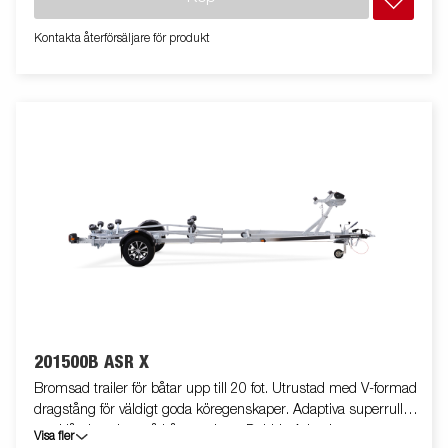
som är enkelt att justera, vinschtornet är även utrustat med en
extra säkerhetsvajer för användning vid transport. Justerbar
Kontakta återförsäljare för produkt
teleskopisk belysningsenhet gör det lättare att använda
båttrailern, vilket ger större flexibilitet, bekvämlighet och
säkerhet på vägen. Helt vattentät lampenhet inklusive kontakt
och kabel. Båttrailern på bilden kan vara extrautrustad.
201500B ASR X
Bromsad trailer för båtar upp till 20 fot. Utrustad med V-formad
dragstång för väldigt goda köregenskaper. Adaptiva superrullar
med låg inverkan på båtens skrov. Dubbla Adaptiva vaggor som
Visa fler