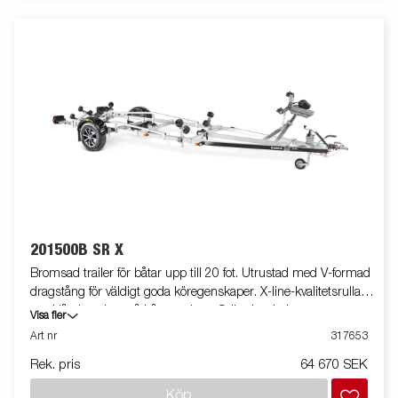
201500B SR X
Bromsad trailer för båtar upp till 20 fot. Utrustad med V-formad
dragstång för väldigt goda köregenskaper. X-line-kvalitetsrullar
med låg inverkan på båtens skrov. Svängbar bakre
Visa fler
superrullsvagga och justerbara dubbla sidorullar för enkel
Art nr
317653
anpassning till din båt. Varmgalvaniserat chassi för lång
Rek. pris
64 670 SEK
hållbarhet. Elen är helt skyddad i båttrailerns chassi. Vattentäta
hjullager förlänger livstiden. Helskyddad vinsch och vinschtorn
Köp