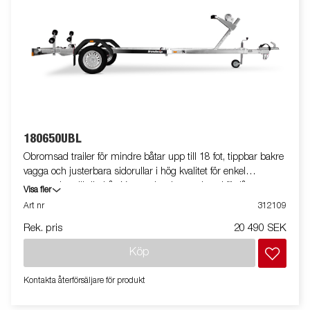
180650UBL
Obromsad trailer för mindre båtar upp till 18 fot, tippbar bakre
vagga och justerbara sidorullar i hög kvalitet för enkel
anpassning till din båt. Varmgalvaniserat chassi för lång
Visa fler
hållbarhet. Elen är helt skyddad i båttrailerns chassi. Vattentäta
Art nr
312109
hjullager förlänger livstiden. Justerbart vinschtorn. Enkel
Rek. pris
20 490 SEK
avtagbar ljusramp med quick-release-fästen för smidig av- och
pålastning. Båttrailern på bilden kan vara extrautrustad.
Köp
Kontakta återförsäljare för produkt