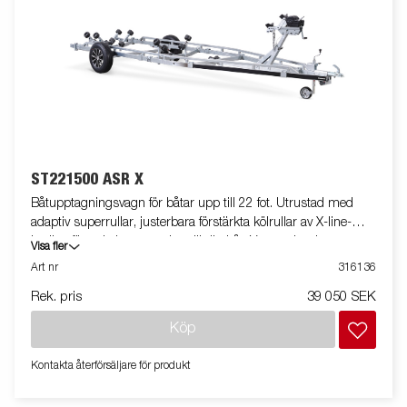
ST221500 ASR X
Båtupptagningsvagn för båtar upp till 22 fot. Utrustad med
adaptiv superrullar, justerbara förstärkta kölrullar av X-line-
kvalitet för enkel anpassning till din båt. Varmgalvaniserat
Visa fler
chassi för lång hållbarhet. Vinsch och vinschtorn som är enkelt
Art nr
316136
att justera, vinschtornet är även utrustat med en extra
Rek. pris
39 050 SEK
säkerhetsvajer för användning vid transport. Båttrailern på
bilden kan vara extrautrustad.
Köp
Kontakta återförsäljare för produkt