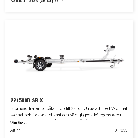
Kontakta återförsäljare för produkt
att använda båttrailern, vilket ger större flexibilitet, bekvämlighet
och säkerhet på vägen. Helt vattentät lampenhet inklusive
kontakt och kabel. Båttrailern på bilden kan vara extrautrustad.
221500B SR X
Bromsad trailer för båtar upp till 22 fot. Utrustad med V-format,
svetsat och förstärkt chassi och väldigt goda köregenskaper. X-
line-kvalitetsrullar med låg inverkan på båtens skrov. Tippbar
Visa fler
superrullsvagga baktill, förstärkta kölrullar och justerbara dubbla
Art nr
317655
sidorullar för enkel anpassning till din båt. Varmgalvaniserat