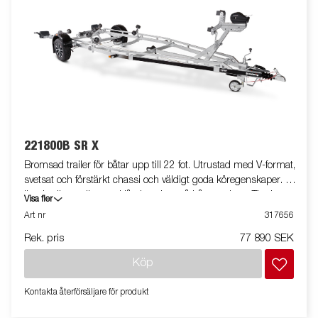
221800B SR X
Bromsad trailer för båtar upp till 22 fot. Utrustad med V-format,
svetsat och förstärkt chassi och väldigt goda köregenskaper. X-
line-kvalitetsrullar med låg inverkan på båtens skrov. Tippbar
Visa fler
superrullsvagga baktill, förstärkta kölrullar och justerbara dubbla
Art nr
317656
sidorullar för enkel anpassning till din båt. Varmgalvaniserat
Rek. pris
77 890 SEK
chassi för lång hållbarhet. Elen är helt skyddad i båttrailerns
chassi. Vattentäta hjullager förlänger livstiden. Helskyddad
Köp
vinsch och vinschtorn som är enkelt att justera, vinschtornet är
även utrustat med en extra säkerhetsvajer för användning vid
Kontakta återförsäljare för produkt
transport. Justerbar teleskopisk belysningsenhet gör det lättare
att använda båttrailern, vilket ger större flexibilitet, bekvämlighet