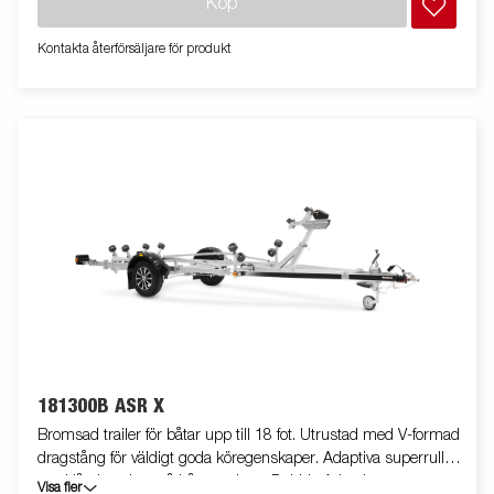
Köp
livstiden. Helskyddad vinsch och vinschtorn som är enkelt att
justera, vinschtornet är även utrustat med en extra
Kontakta återförsäljare för produkt
säkerhetsvajer för användning vid transport. Justerbar
teleskopisk belysningsenhet gör det lättare att använda
båttrailern, vilket ger större flexibilitet, bekvämlighet och
säkerhet på vägen. Helt vattentät lampenhet inklusive kontakt
och kabel. Båttrailern på bilden kan vara extrautrustad.
181300B ASR X
Bromsad trailer för båtar upp till 18 fot. Utrustad med V-formad
dragstång för väldigt goda köregenskaper. Adaptiva superrullar
med låg inverkan på båtens skrov. Dubbla Adaptiva vaggor som
Visa fler