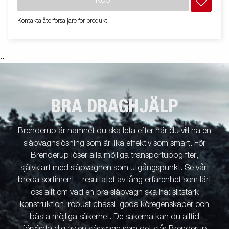
Köp
pålastning. Båttrailern på bilden kan vara extrautrustad.
Kontakta återförsäljare för produkt
.
.
BRA DRAGHJÄLP
Brenderup är namnet du ska leta efter när du vill ha en
släpvagnslösning som är lika effektiv som smart. För
Brenderup löser alla möjliga transportuppgifter,
självklart med släpvagnen som utgångspunkt. Se vårt
breda sortiment – resultatet av lång erfarenhet som lärt
oss allt om vad en bra släpvagn ska ha: slitstark
konstruktion, robust chassi, goda köregenskaper och
bästa möjliga säkerhet. De sakerna kan du alltid