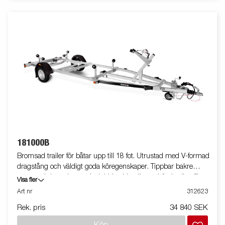
säkerhet på vägen. Helt vattentät lampenhet inklusive kontakt
och kabel. Båttrailern på bilden kan vara extrautrustad.
181000B
Bromsad trailer för båtar upp till 18 fot. Utrustad med V-formad
dragstång och väldigt goda köregenskaper. Tippbar bakre
vagga och justerbara och dubbla sidorullar av hög kvalitet för att
Visa fler
enkel anpassning till din båt. Varmgalvaniserat chassi för lång
Art nr
312623
hållbarhet. Elen är helt skyddad i båttrailerns chassi. Vattentäta
Rek. pris
34 840 SEK
hjullager förlänger livstiden. Justerbart vinschtorn. Enkel
avtagbar ljusramp med quick-release-fästen för smidig av- och