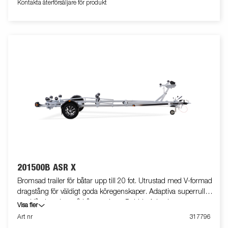
Kontakta återförsäljare för produkt
teleskopisk belysningsenhet gör det lättare att använda
båttrailern, vilket ger större flexibilitet, bekvämlighet och
säkerhet på vägen. Helt vattentät lampenhet inklusive kontakt
och kabel. Båttrailern på bilden kan vara extrautrustad.
201500B ASR X
Bromsad trailer för båtar upp till 20 fot. Utrustad med V-formad
dragstång för väldigt goda köregenskaper. Adaptiva superrullar
med låg inverkan på båtens skrov. Dubbla Adaptiva vaggor som
Visa fler
automatiskt anpassar sig till båtens skrov. Varmgalvaniserat
Art nr
317796
chassi för lång hållbarhet. Elen är helt skyddad i båttrailerns