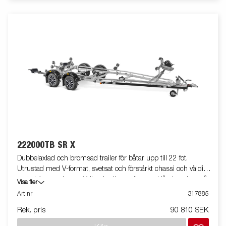
och säkerhet på vägen. Helt vattentät lampenhet inklusive
kontakt och kabel. Båttrailern på bilden kan vara extrautrustad.
222000TB SR X
Dubbelaxlad och bromsad trailer för båtar upp till 22 fot.
Utrustad med V-format, svetsat och förstärkt chassi och väldigt
goda köregenskaper. X-line-kvalitetsrullar med låg inverkan på
Visa fler
båtens skrov. Tippbar superrullsvagga baktill, förstärkta kölrullar
Art nr
317885
och justerbara dubbla sidorullar för enkel anpassning till din
Rek. pris
90 810 SEK
båt. Varmgalvaniserat chassi för lång hållbarhet. Elen är helt
skyddad i båttrailerns chassi. Vattentäta hjullager förlänger