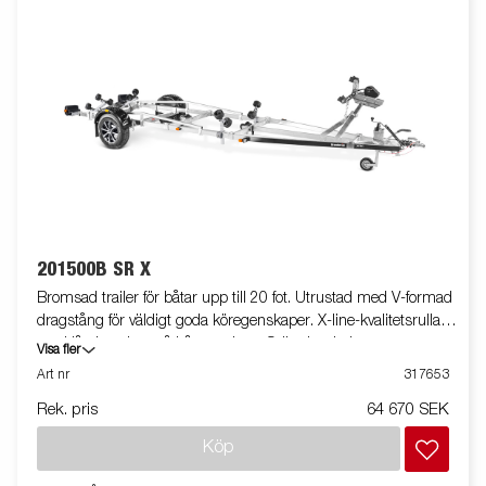
201500B SR X
Bromsad trailer för båtar upp till 20 fot. Utrustad med V-formad
dragstång för väldigt goda köregenskaper. X-line-kvalitetsrullar
med låg inverkan på båtens skrov. Svängbar bakre
Visa fler
superrullsvagga och justerbara dubbla sidorullar för enkel
Art nr
317653
anpassning till din båt. Varmgalvaniserat chassi för lång
Rek. pris
64 670 SEK
hållbarhet. Elen är helt skyddad i båttrailerns chassi. Vattentäta
hjullager förlänger livstiden. Helskyddad vinsch och vinschtorn
Köp
som är enkelt att justera, vinschtornet är även utrustat med en
extra säkerhetsvajer för användning vid transport. Justerbar