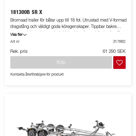
181300B SR X
Bromsad trailer för båtar upp till 18 fot. Utrustad med V-formad
dragstång och väldigt goda köregenskaper. Tippbar bakre
vagga och justerbara och dubbla sidorullar av hög kvalitet för att
Visa fler
enkel anpassning till din båt. Varmgalvaniserat chassi för lång
Art nr
317882
hållbarhet. Elen är helt skyddad i båttrailerns chassi. Vattentäta
Rek. pris
61 290 SEK
hjullager förlänger livstiden. Justerbart vinschtorn. Justerbar
teleskopisk belysningsenhet gör det lättare att använda
Köp
båttrailern, vilket ger större flexibilitet, bekvämlighet och
säkerhet på vägen. Helt vattentät lampenhet inklusive kontakt
Kontakta återförsäljare för produkt
och kabel. Båttrailern på bilden kan vara extrautrustad.