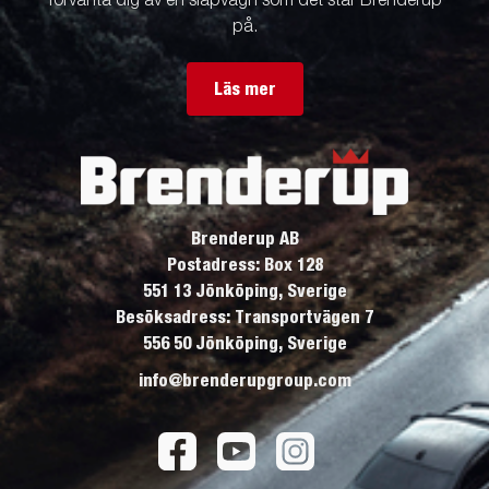
förvänta dig av en släpvagn som det står Brenderup
på.
Läs mer
Brenderup AB
Postadress: Box 128
551 13 Jönköping, Sverige
Besöksadress: Transportvägen 7
556 50 Jönköping, Sverige
info@brenderupgroup.com