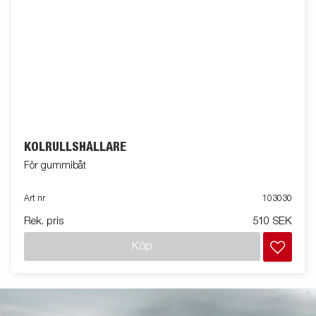
KÖLRULLSHÅLLARE
För gummibåt
Art nr
103030
Rek. pris
510 SEK
Köp