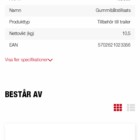
Namn
Gummibåtstillsats
Produkttyp
Tillbehör till trailer
Nettovikt (kg)
10,5
EAN
5702621023356
Visa fler specifikationer
BESTÅR AV