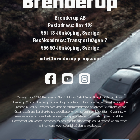
Brenderup AB
Postadress: Box 128
551 13 Jönköping, Sverige
Besöksadress: Transportvägen 7
556 50 Jönköping, Sverige
info@brenderupgroup.com
Copyright © 2025 Brenderup. Alla rättigheter förbehållna. Brenderup är en del av
Brenderup Group. Brenderup och andra produkter och funktioner är varumärken som tillhör
Brenderup Group. Priserna som visas är rekommenderade cirkapriser. Vi förbehåller oss
rätten att ändra konstruktioner, specifikationer och utrustningsnivåer utan förvarning. Vi
reserverar oss för eventuella fel i tekniska specifikationer, information, priser och bilder.
Sortimentet kan variera beroende på den enskilde återförsäljaren. Vi förbehåller oss rätten
att korrigera eventuella fel på denna webbplats.