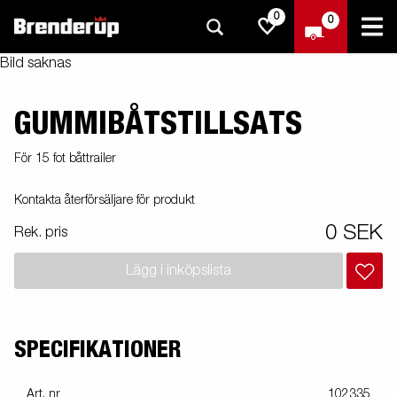
0
0
Bild saknas
GUMMIBÅTSTILLSATS
För 15 fot båttrailer
Kontakta återförsäljare för produkt
0 SEK
Rek. pris
Lägg i inköpslista
SPECIFIKATIONER
Art. nr
102335