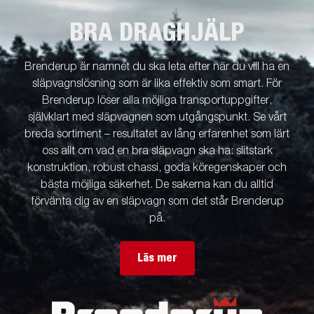
BRA DRAGHJÄLP
Brenderup är namnet du ska leta efter när du vill ha en
släpvagnslösning som är lika effektiv som smart. För
Brenderup löser alla möjliga transportuppgifter,
självklart med släpvagnen som utgångspunkt. Se vårt
breda sortiment – resultatet av lång erfarenhet som lärt
oss allt om vad en bra släpvagn ska ha: slitstark
konstruktion, robust chassi, goda köregenskaper och
bästa möjliga säkerhet. De sakerna kan du alltid
förvänta dig av en släpvagn som det står Brenderup
på.
Läs mer