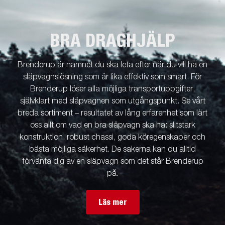
BRA DRAGHJÄLP
Brenderup är namnet du ska leta efter när du vill ha en
släpvagnslösning som är lika effektiv som smart. För
Brenderup löser alla möjliga transportuppgifter,
självklart med släpvagnen som utgångspunkt. Se vårt
breda sortiment – resultatet av lång erfarenhet som lärt
oss allt om vad en bra släpvagn ska ha: slitstark
konstruktion, robust chassi, goda köregenskaper och
bästa möjliga säkerhet. De sakerna kan du alltid
förvänta dig av en släpvagn som det står Brenderup
på.
Läs mer