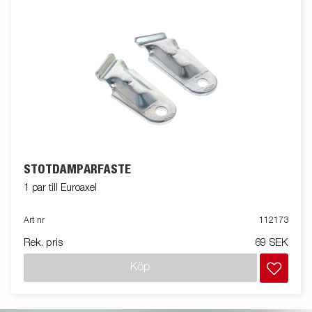
STÖTDÄMPARFÄSTE
1 par till Euroaxel
Art nr
112173
Rek. pris
69 SEK
Köp