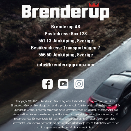
Brenderup AB
Postadress: Box 128
551 13 Jönköping, Sverige
Besöksadress: Transportvägen 7
556 50 Jönköping, Sverige
info@brenderupgroup.com
Copyright © 2025 Brenderup. Alla rättigheter förbehållna. Brenderup är en del av
Brenderup Group. Brenderup och andra produkter och funktioner är varumärken som tillhör
Brenderup Group. Priserna som visas är rekommenderade cirkapriser. Vi förbehåller oss
rätten att ändra konstruktioner, specifikationer och utrustningsnivåer utan förvarning. Vi
reserverar oss för eventuella fel i tekniska specifikationer, information, priser och bilder.
Sortimentet kan variera beroende på den enskilde återförsäljaren. Vi förbehåller oss rätten
att korrigera eventuella fel på denna webbplats.