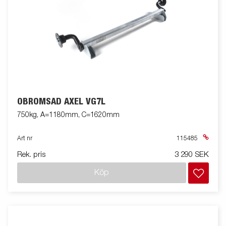
OBROMSAD AXEL VG7L
750kg, A=1180mm, C=1620mm
Art nr
115485
Rek. pris
3 290 SEK
Köp