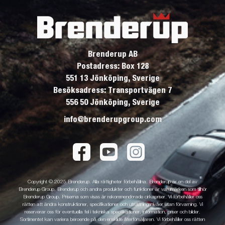
Brenderup AB
Postadress: Box 128
551 13 Jönköping, Sverige
Besöksadress: Transportvägen 7
556 50 Jönköping, Sverige
info@brenderupgroup.com
Copyright © 2025 Brenderup. Alla rättigheter förbehållna. Brenderup är en del av
Brenderup Group. Brenderup och andra produkter och funktioner är varumärken som tillhör
Brenderup Group. Priserna som visas är rekommenderade cirkapriser. Vi förbehåller oss
rätten att ändra konstruktioner, specifikationer och utrustningsnivåer utan förvarning. Vi
reserverar oss för eventuella fel i tekniska specifikationer, information, priser och bilder.
Sortimentet kan variera beroende på den enskilde återförsäljaren. Vi förbehåller oss rätten