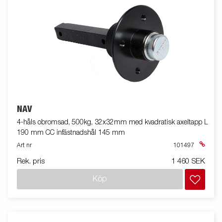
NAV
4-håls obromsad, 500kg, 32x32mm med kvadratisk axeltapp L
190 mm CC infästnadshål 145 mm
Art nr
101497
Rek. pris
1 460 SEK
Köp