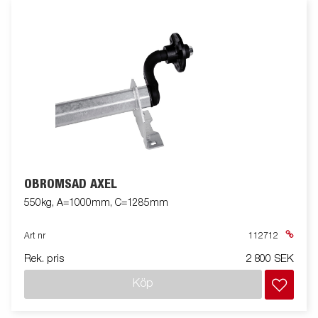
OBROMSAD AXEL
550kg, A=1000mm, C=1285mm
Art nr
112712
Rek. pris
2 800 SEK
Köp