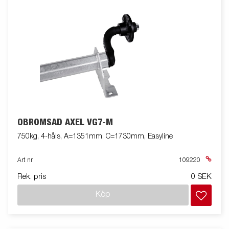
OBROMSAD AXEL VG7-M
750kg, 4-håls, A=1351mm, C=1730mm, Easyline
Art nr
109220
Rek. pris
0 SEK
Köp