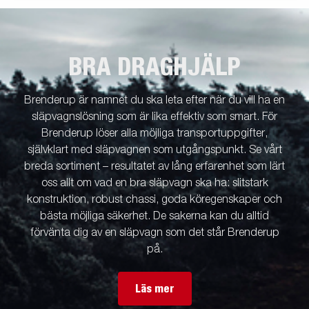
BRA DRAGHJÄLP
Brenderup är namnet du ska leta efter när du vill ha en
släpvagnslösning som är lika effektiv som smart. För
Brenderup löser alla möjliga transportuppgifter,
självklart med släpvagnen som utgångspunkt. Se vårt
breda sortiment – resultatet av lång erfarenhet som lärt
oss allt om vad en bra släpvagn ska ha: slitstark
konstruktion, robust chassi, goda köregenskaper och
bästa möjliga säkerhet. De sakerna kan du alltid
förvänta dig av en släpvagn som det står Brenderup
på.
Läs mer