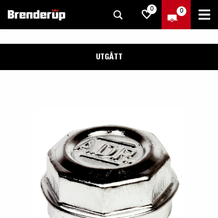
0
0
UTGÅTT