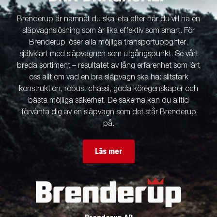
Brenderup är namnet du ska leta efter när du vill ha en
släpvagnslösning som är lika effektiv som smart. För
Brenderup löser alla möjliga transportuppgifter,
självklart med släpvagnen som utgångspunkt. Se vårt
breda sortiment – resultatet av lång erfarenhet som lärt
oss allt om vad en bra släpvagn ska ha: slitstark
konstruktion, robust chassi, goda köregenskaper och
bästa möjliga säkerhet. De sakerna kan du alltid
förvänta dig av en släpvagn som det står Brenderup
på.
Läs mer