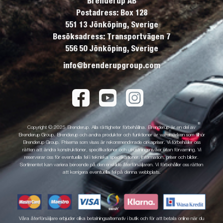
Brenderup AB
Postadress: Box 128
551 13 Jönköping, Sverige
Besöksadress: Transportvägen 7
556 50 Jönköping, Sverige
info@brenderupgroup.com
Copyright © 2025 Brenderup. Alla rättigheter förbehållna. Brenderup är en del av
Brenderup Group. Brenderup och andra produkter och funktioner är varumärken som tillhör
Brenderup Group. Priserna som visas är rekommenderade cirkapriser. Vi förbehåller oss
rätten att ändra konstruktioner, specifikationer och utrustningsnivåer utan förvarning. Vi
reserverar oss för eventuella fel i tekniska specifikationer, information, priser och bilder.
Sortimentet kan variera beroende på den enskilde återförsäljaren. Vi förbehåller oss rätten
att korrigera eventuella fel på denna webbplats.
Våra återförsäljare erbjuder olika betalningsalternativ i butik och för att betala online när du