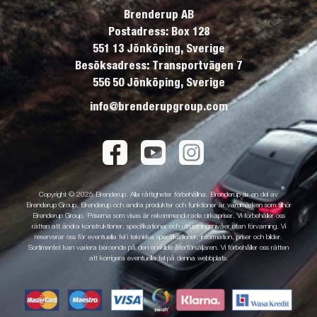
Brenderup AB
Postadress: Box 128
551 13 Jönköping, Sverige
Besöksadress: Transportvägen 7
556 50 Jönköping, Sverige
info@brenderupgroup.com
Copyright © 2025 Brenderup. Alla rättigheter förbehållna. Brenderup är en del av
Brenderup Group. Brenderup och andra produkter och funktioner är varumärken som tillhör
Brenderup Group. Priserna som visas är rekommenderade cirkapriser. Vi förbehåller oss
rätten att ändra konstruktioner, specifikationer och utrustningsnivåer utan förvarning. Vi
reserverar oss för eventuella fel i tekniska specifikationer, information, priser och bilder.
Sortimentet kan variera beroende på den enskilde återförsäljaren. Vi förbehåller oss rätten
att korrigera eventuella fel på denna webbplats.