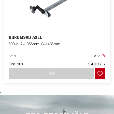
OBROMSAD AXEL
600kg, A=1056mm, C=1436mm
Art nr
112872
Rek. pris
5 410 SEK
Köp
.