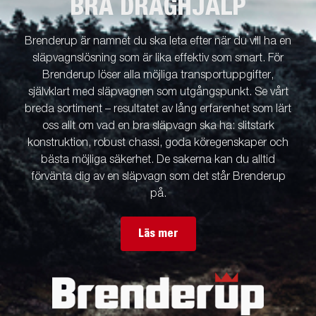
BRA DRAGHJÄLP
Brenderup är namnet du ska leta efter när du vill ha en
släpvagnslösning som är lika effektiv som smart. För
Brenderup löser alla möjliga transportuppgifter,
självklart med släpvagnen som utgångspunkt. Se vårt
breda sortiment – resultatet av lång erfarenhet som lärt
oss allt om vad en bra släpvagn ska ha: slitstark
konstruktion, robust chassi, goda köregenskaper och
bästa möjliga säkerhet. De sakerna kan du alltid
förvänta dig av en släpvagn som det står Brenderup
på.
Läs mer