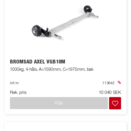
BROMSAD AXEL VGB10M
1000kg, 4-håls, A=1590mm, C=1975mm, bak
Art nr
113642
Rek. pris
10 040 SEK
Köp