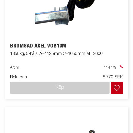
BROMSAD AXEL VGB13M
1350kg, 5-håls, A=1125mm C=1650mm MT 2600
Art nr
114779
Rek. pris
8 770 SEK
Köp