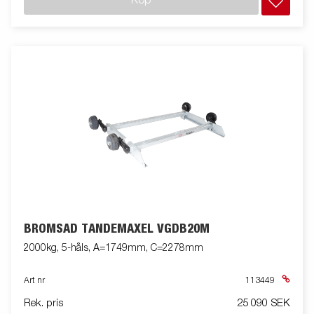
Köp
BROMSAD TANDEMAXEL VGDB20M
2000kg, 5-håls, A=1749mm, C=2278mm
Art nr
113449
Rek. pris
25 090 SEK