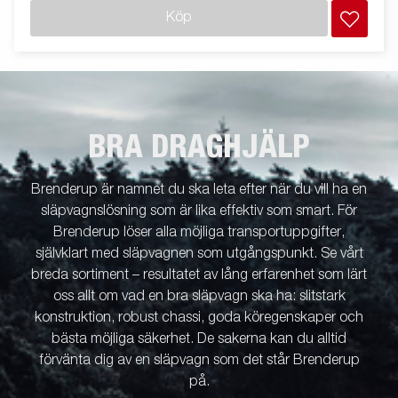
Köp
BRA DRAGHJÄLP
Brenderup är namnet du ska leta efter när du vill ha en
släpvagnslösning som är lika effektiv som smart. För
Brenderup löser alla möjliga transportuppgifter,
självklart med släpvagnen som utgångspunkt. Se vårt
breda sortiment – resultatet av lång erfarenhet som lärt
oss allt om vad en bra släpvagn ska ha: slitstark
konstruktion, robust chassi, goda köregenskaper och
bästa möjliga säkerhet. De sakerna kan du alltid
förvänta dig av en släpvagn som det står Brenderup
på.