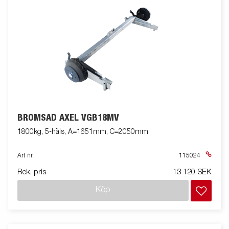
BROMSAD AXEL VGB18MV
1800kg, 5-håls, A=1651mm, C=2050mm
Art nr
115024
Rek. pris
13 120 SEK
Köp