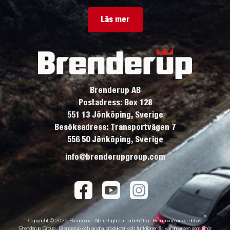
Läs mer
Brenderup AB
Postadress: Box 128
551 13 Jönköping, Sverige
Besöksadress: Transportvägen 7
556 50 Jönköping, Sverige
info@brenderupgroup.com
Copyright © 2025 Brenderup. Alla rättigheter förbehållna. Brenderup är en del av
Brenderup Group. Brenderup och andra produkter och funktioner är varumärken som tillhör