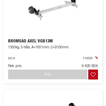
BROMSAD AXEL VGB13M
1350kg, 5-håls, A=1651mm, C=2030mm
Art nr
115025
Rek. pris
9 420 SEK
Köp