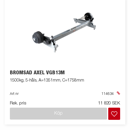
BROMSAD AXEL VGB13M
1500kg, 5-håls, A=1351mm, C=1758mm
Art nr
114634
Rek. pris
11 820 SEK
Köp