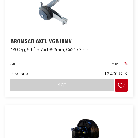
BROMSAD AXEL VGB18MV
1800kg, 5-håls, A=1653mm, C=2173mm
Art nr
115159
Rek. pris
12 400 SEK
Köp