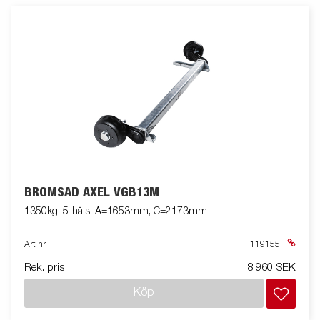
BROMSAD AXEL VGB13M
1350kg, 5-håls, A=1653mm, C=2173mm
Art nr
119155
Rek. pris
8 960 SEK
Köp