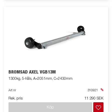
BROMSAD AXEL VGB13M
1300kg, 5-håls, A=2051mm, C=2430mm
Art nr
310921
Rek. pris
11 290 SEK
Köp