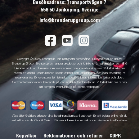
Besöksadress: Transportvägen 7
556 50 Jönköping, Sverige
info@brenderupgroup.com
Copyright © 2025 Brenderup. Alla rättigheter förbehållna. Brenderup är en del av
Brenderup Group. Brenderup och andra produkter och funktioner är varumärken som tillhör
Brenderup Group. Priserna som visas är rekommenderade cirkapriser. Vi förbehåller oss
rätten att ändra konstruktioner, specifikationer och utrustningsnivåer utan förvarning. Vi
reserverar oss för eventuella fel i tekniska specifikationer, information, priser och bilder.
Sortimentet kan variera beroende på den enskilde återförsäljaren. Vi förbehåller oss rätten
att korrigera eventuella fel på denna webbplats.
Våra återförsäljare erbjuder olika betalningsalternativ i butik och för att betala online när du
valt att använda Click & Collect. För mer information kontakta din närmaste återförsäljare.
Köpvilkor
Reklamationer och returer
GDPR