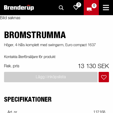
0
0
Bild saknas
BROMSTRUMMA
Höger, 4-håls komplett med swingarm, Euro compact 1637
Kontakta återförsäljare för produkt
13 130 SEK
Rek. pris
Lägg i inköpslista
SPECIFIKATIONER
Art. nr
112168