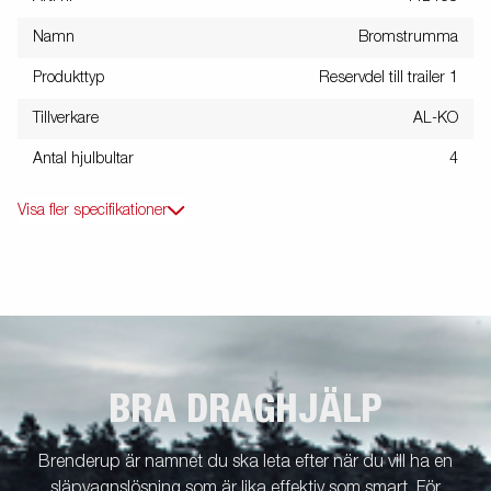
Namn
Bromstrumma
Produkttyp
Reservdel till trailer 1
Tillverkare
AL-KO
Antal hjulbultar
4
Visa fler specifikationer
BRA DRAGHJÄLP
Brenderup är namnet du ska leta efter när du vill ha en
släpvagnslösning som är lika effektiv som smart. För