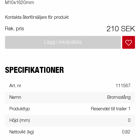
M10x1620mm
Kontakta återförsäljare för produkt
210 SEK
Rek. pris
Lägg i inköpslista
SPECIFIKATIONER
Art. nr
111567
Namn
Bromsstång
Produkttyp
Reservdel till trailer 1
Höjd (mm)
0
Nettovikt (kg)
0,82