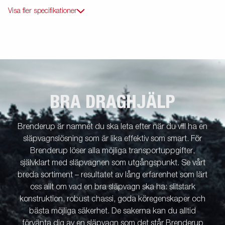
Visa fler specifikationer
BRA DRAGHJÄLP
Brenderup är namnet du ska leta efter när du vill ha en
släpvagnslösning som är lika effektiv som smart. För
Brenderup löser alla möjliga transportuppgifter,
självklart med släpvagnen som utgångspunkt. Se vårt
breda sortiment – resultatet av lång erfarenhet som lärt
oss allt om vad en bra släpvagn ska ha: slitstark
konstruktion, robust chassi, goda köregenskaper och
bästa möjliga säkerhet. De sakerna kan du alltid
förvänta dig av en släpvagn som det står Brenderup