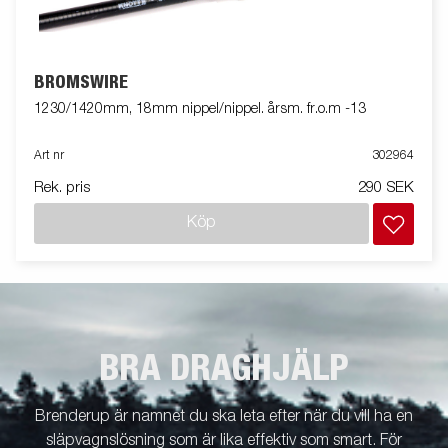
BROMSWIRE
1230/1420mm, 18mm nippel/nippel. årsm. fr.o.m -13
Art nr
302964
Rek. pris
290 SEK
Köp
BRA DRAGHJÄLP
Brenderup är namnet du ska leta efter när du vill ha en
släpvagnslösning som är lika effektiv som smart. För