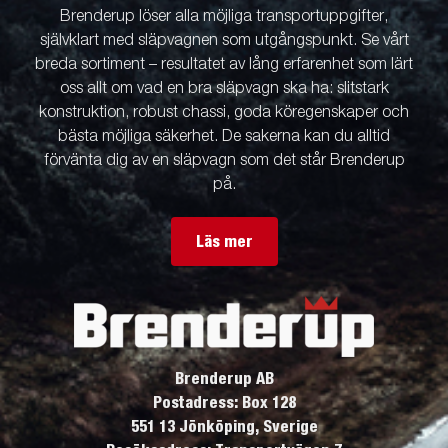
Brenderup löser alla möjliga transportuppgifter,
självklart med släpvagnen som utgångspunkt. Se vårt
breda sortiment – resultatet av lång erfarenhet som lärt
oss allt om vad en bra släpvagn ska ha: slitstark
konstruktion, robust chassi, goda köregenskaper och
bästa möjliga säkerhet. De sakerna kan du alltid
förvänta dig av en släpvagn som det står Brenderup
på.
Läs mer
Brenderup AB
Postadress: Box 128
551 13 Jönköping, Sverige