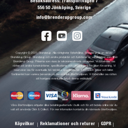
Besöksadress: Transportvägen 7
556 50 Jönköping, Sverige
info@brenderupgroup.com
Copyright © 2025 Brenderup. Alla rättigheter förbehållna. Brenderup är en del av
Brenderup Group. Brenderup och andra produkter och funktioner är varumärken som tillhör
Brenderup Group. Priserna som visas är rekommenderade cirkapriser. Vi förbehåller oss
rätten att ändra konstruktioner, specifikationer och utrustningsnivåer utan förvarning. Vi
reserverar oss för eventuella fel i tekniska specifikationer, information, priser och bilder.
Sortimentet kan variera beroende på den enskilde återförsäljaren. Vi förbehåller oss rätten
att korrigera eventuella fel på denna webbplats.
Våra återförsäljare erbjuder olika betalningsalternativ i butik och för att betala online när du
valt att använda Click & Collect. För mer information kontakta din närmaste återförsäljare.
Köpvilkor
Reklamationer och returer
GDPR