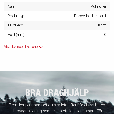
Namn
Kulmutter
Produkttyp
Reservdel till trailer 1
Tillverkare
Knott
Höjd (mm)
0
Visa fler specifikationer
BRA DRAGHJÄLP
Brenderup är namnet du ska leta efter när du vill ha en
släpvagnslösning som är lika effektiv som smart. För