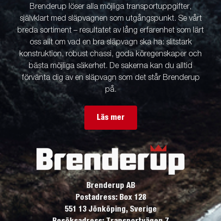
Brenderup löser alla möjliga transportuppgifter,
självklart med släpvagnen som utgångspunkt. Se vårt
breda sortiment – resultatet av lång erfarenhet som lärt
oss allt om vad en bra släpvagn ska ha: slitstark
konstruktion, robust chassi, goda köregenskaper och
bästa möjliga säkerhet. De sakerna kan du alltid
förvänta dig av en släpvagn som det står Brenderup
på.
Läs mer
Brenderup AB
Postadress: Box 128
551 13 Jönköping, Sverige
Besöksadress: Transportvägen 7