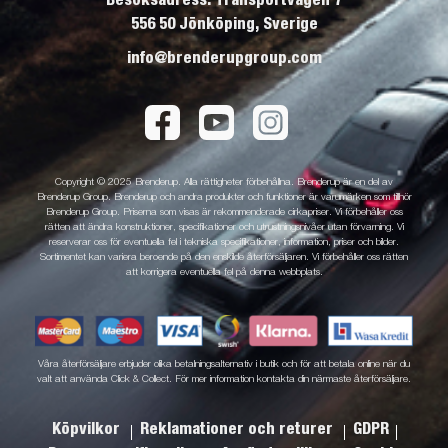
556 50 Jönköping, Sverige
info@brenderupgroup.com
Copyright © 2025 Brenderup. Alla rättigheter förbehållna. Brenderup är en del av
Brenderup Group. Brenderup och andra produkter och funktioner är varumärken som tillhör
Brenderup Group. Priserna som visas är rekommenderade cirkapriser. Vi förbehåller oss
rätten att ändra konstruktioner, specifikationer och utrustningsnivåer utan förvarning. Vi
reserverar oss för eventuella fel i tekniska specifikationer, information, priser och bilder.
Sortimentet kan variera beroende på den enskilde återförsäljaren. Vi förbehåller oss rätten
att korrigera eventuella fel på denna webbplats.
Våra återförsäljare erbjuder olika betalningsalternativ i butik och för att betala online när du
valt att använda Click & Collect. För mer information kontakta din närmaste återförsäljare.
Köpvilkor
Reklamationer och returer
GDPR