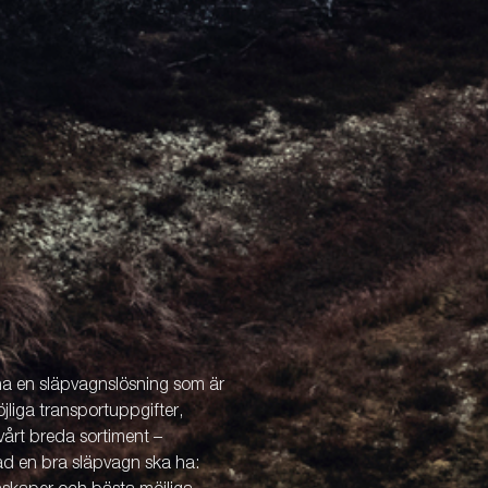
 ha en släpvagnslösning som är
öjliga transportuppgifter,
årt breda sortiment –
vad en bra släpvagn ska ha: