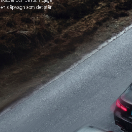
enskaper och bästa möjliga
v en släpvagn som det står