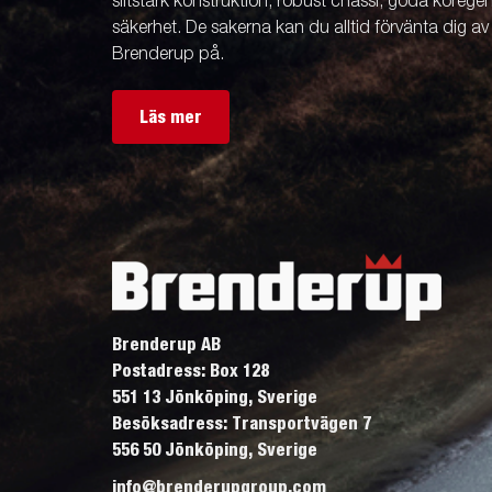
slitstark konstruktion, robust chassi, goda köreg
säkerhet. De sakerna kan du alltid förvänta dig a
Brenderup på.
Läs mer
Brenderup AB
Postadress: Box 128
551 13 Jönköping, Sverige
Besöksadress: Transportvägen 7
556 50 Jönköping, Sverige
info@brenderupgroup.com