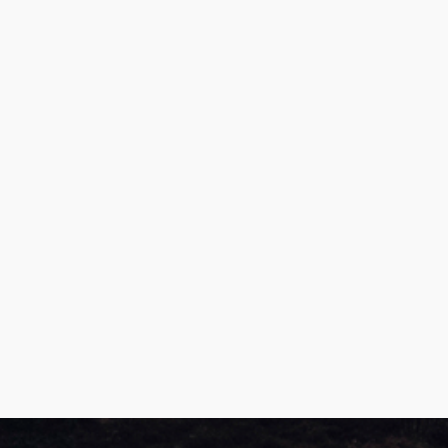
Produktguide Elbil
ill
ning
Premium och X-Line båttrailers
ig,
Reservdelar
bil
Trafikskolan
kit
med
med
ll
ar /
r
ghet