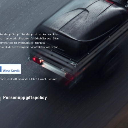
 Brenderup Group. Brenderup och andra produkter
ommenderade cirkapriser. Vi förbehåller oss rätten
rverar oss för eventuella fel i tekniska
 enskilde återförsäljaren. Vi förbehåller oss rätten
ne när du valt att använda Click & Collect. För mer
Personuppgiftspolicy