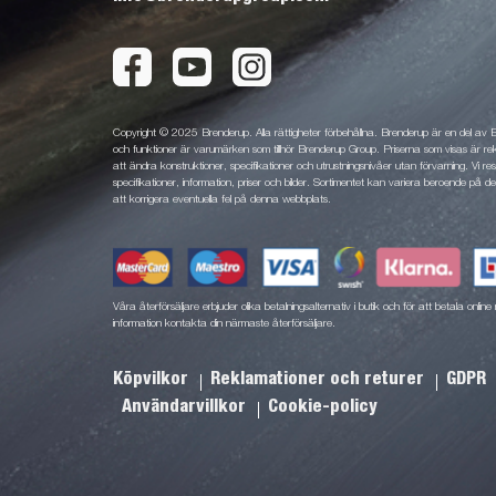
Copyright © 2025 Brenderup. Alla rättigheter förbehållna. Brenderup är en del av
och funktioner är varumärken som tillhör Brenderup Group. Priserna som visas är rek
att ändra konstruktioner, specifikationer och utrustningsnivåer utan förvarning. Vi rese
specifikationer, information, priser och bilder. Sortimentet kan variera beroende på den
att korrigera eventuella fel på denna webbplats.
Våra återförsäljare erbjuder olika betalningsalternativ i butik och för att betala onli
information kontakta din närmaste återförsäljare.
Köpvilkor
Reklamationer och returer
GDPR
Användarvillkor
Cookie-policy