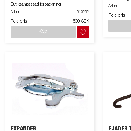
Butiksanpassad förpackning.
Art nr
Art nr
313252
Rek. pris
Rek. pris
500 SEK
Köp
EXPANDER
FJÄDER 