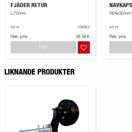
FJÄDER RETUR
NAVKAPS
L:70mm
R64x30mm
Art nr
104063
Art nr
Rek. pris
36 SEK
Rek. pris
Köp
LIKNANDE PRODUKTER