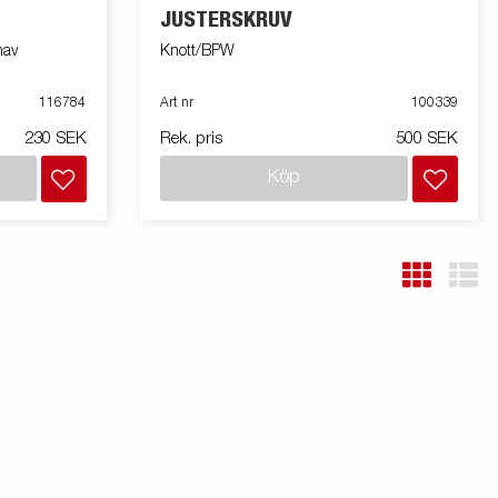
JUSTERSKRUV
nav
Knott/BPW
116784
Art nr
100339
230 SEK
Rek. pris
500 SEK
Köp