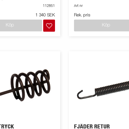
112851
Art nr
1 340 SEK
Rek. pris
Köp
Köp
TRYCK
FJÄDER RETUR