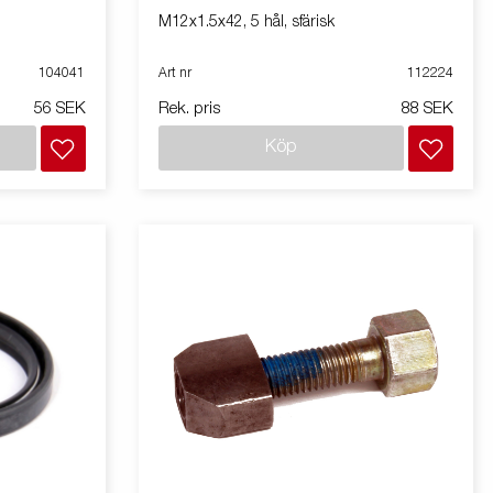
M12x1.5x42, 5 hål, sfärisk
104041
Art nr
112224
56 SEK
Rek. pris
88 SEK
Köp