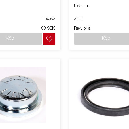
L:85mm
104062
Art nr
83 SEK
Rek. pris
Köp
Köp