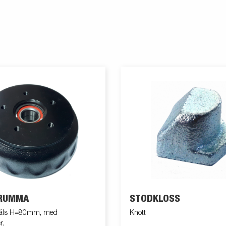
RUMMA
STÖDKLOSS
håls H=80mm, med
Knott
r,