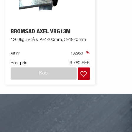
BROMSAD AXEL VBG13M
1300kg, 5-håls, A=1400mm, C=1820mm
Art nr
102958
Rek. pris
9 780 SEK
Köp