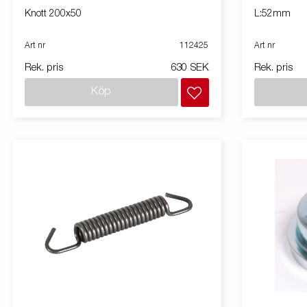
Knott 200x50
L:52mm
Art nr
112425
Art nr
Rek. pris
630 SEK
Rek. pris
Köp