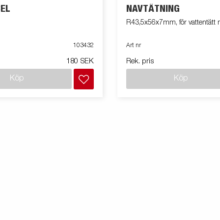
EL
NAVTÄTNING
R43,5x56x7mm, för vattentätt 
103432
Art nr
180 SEK
Rek. pris
Köp
Köp