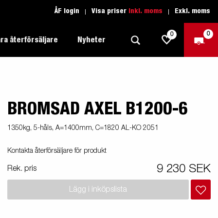
ÅF login
Visa priser
Inkl. moms
Exkl. moms
0
0
ra återförsäljare
Nyheter
BROMSAD AXEL B1200-6
Produktguide Allround
Trafikskolan
1205 Limited Edition
Produktguide Båt
Teckenförklaring open
eder
1350kg, 5-håls, A=1400mm, C=1820 AL-KO 2051
Inredda släpvagnar
Brenderup-båttrailers utrustas med
Produktguide Fordonstransport
Teckenförklaring båt
Kontakta återförsäljare för produkt
2000
LED-lampor
apell
äp
Produktguide Proffs
Reservdelar
gnar
nu i
9 230 SEK
Rek. pris
Produktguide Vattensport
Reservdelssök
Lägg i inköpslista
Produktguide Entreprenad