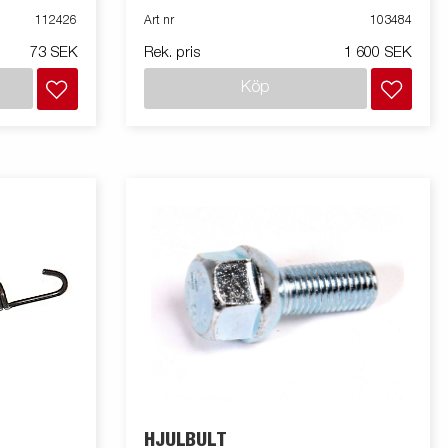
112426
Art nr
103484
73 SEK
Rek. pris
1 600 SEK
Köp
HJULBULT