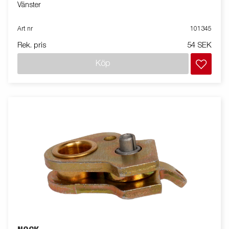
Vänster
Art nr
101345
Rek. pris
54 SEK
Köp