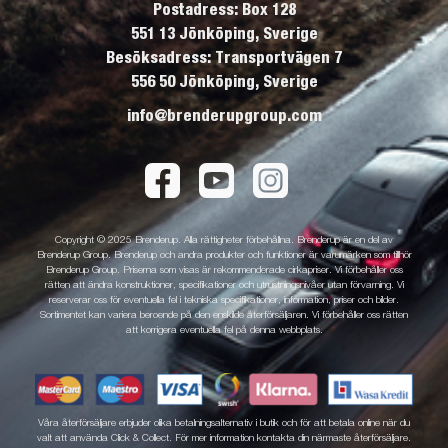
Postadress: Box 128
551 13 Jönköping, Sverige
Besöksadress: Transportvägen 7
556 50 Jönköping, Sverige
info@brenderupgroup.com
Copyright © 2025 Brenderup. Alla rättigheter förbehållna. Brenderup är en del av
Brenderup Group. Brenderup och andra produkter och funktioner är varumärken som tillhör
Brenderup Group. Priserna som visas är rekommenderade cirkapriser. Vi förbehåller oss
rätten att ändra konstruktioner, specifikationer och utrustningsnivåer utan förvarning. Vi
reserverar oss för eventuella fel i tekniska specifikationer, information, priser och bilder.
Sortimentet kan variera beroende på den enskilde återförsäljaren. Vi förbehåller oss rätten
att korrigera eventuella fel på denna webbplats.
Våra återförsäljare erbjuder olika betalningsalternativ i butik och för att betala online när du
valt att använda Click & Collect. För mer information kontakta din närmaste återförsäljare.