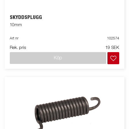
SKYDDSPLUGG
10mm
Art nr
102574
Rek. pris
19 SEK
Köp