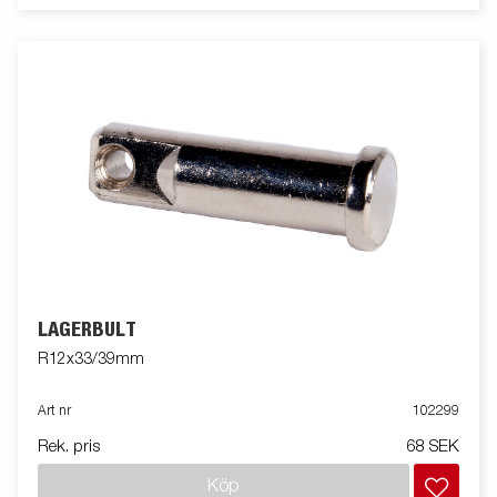
LAGERBULT
R12x33/39mm
Art nr
102299
Rek. pris
68 SEK
Köp