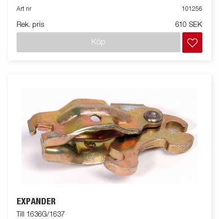
Art nr
101256
Rek. pris
610 SEK
Köp
EXPANDER
Till 1636G/1637