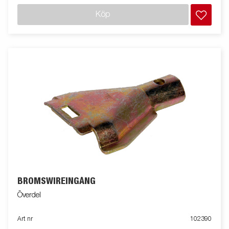
Köp
BROMSWIREINGÅNG
Överdel
Art nr
102390