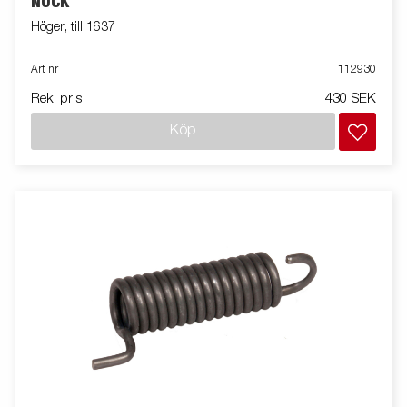
NOCK
Höger, till 1637
Art nr
112930
Rek. pris
430 SEK
Köp