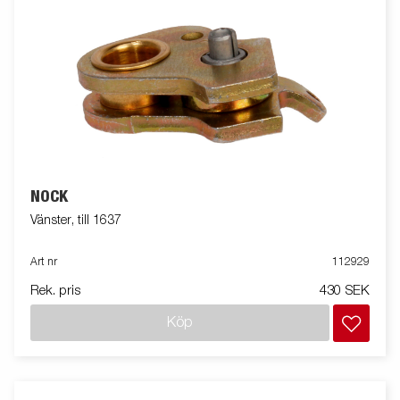
NOCK
Vänster, till 1637
Art nr
112929
Rek. pris
430 SEK
Köp