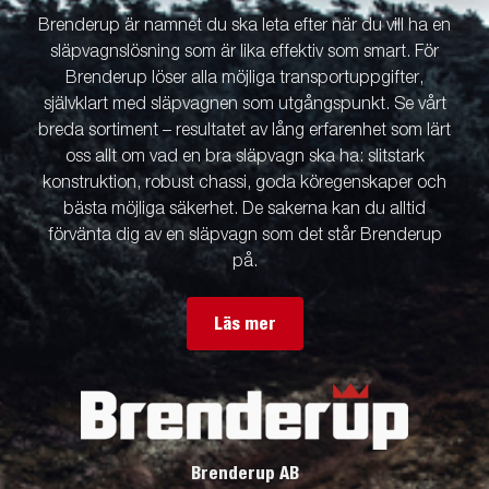
Brenderup är namnet du ska leta efter när du vill ha en
släpvagnslösning som är lika effektiv som smart. För
Brenderup löser alla möjliga transportuppgifter,
självklart med släpvagnen som utgångspunkt. Se vårt
breda sortiment – resultatet av lång erfarenhet som lärt
oss allt om vad en bra släpvagn ska ha: slitstark
konstruktion, robust chassi, goda köregenskaper och
bästa möjliga säkerhet. De sakerna kan du alltid
förvänta dig av en släpvagn som det står Brenderup
på.
Läs mer
Brenderup AB