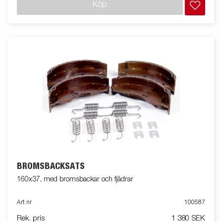
Köp
BROMSBACKSATS
160x37, med bromsbackar och fjädrar
Art nr
100587
Rek. pris
1 380 SEK