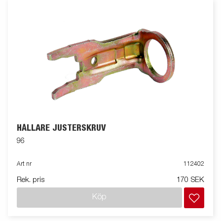
HÅLLARE JUSTERSKRUV
96
Art nr
112402
Rek. pris
170 SEK
Köp