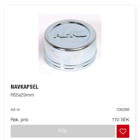
NAVKAPSEL
R55x29mm
Art nr
106268
Rek. pris
110 SEK
Köp