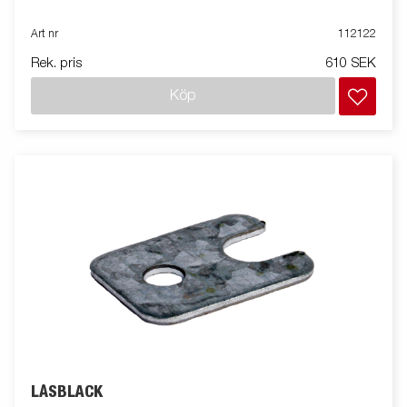
Art nr
112122
Rek. pris
610 SEK
Köp
LÅSBLÄCK