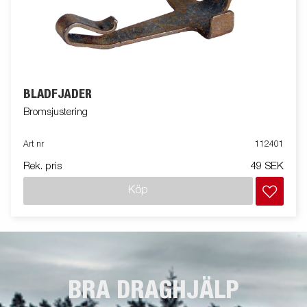
BLADFJÄDER
Bromsjustering
Art nr
112401
Rek. pris
49 SEK
Köp
BRA DRAGHJÄLP