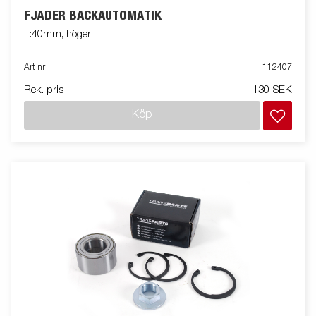
FJÄDER BACKAUTOMATIK
L:40mm, höger
Art nr
112407
Rek. pris
130 SEK
Köp