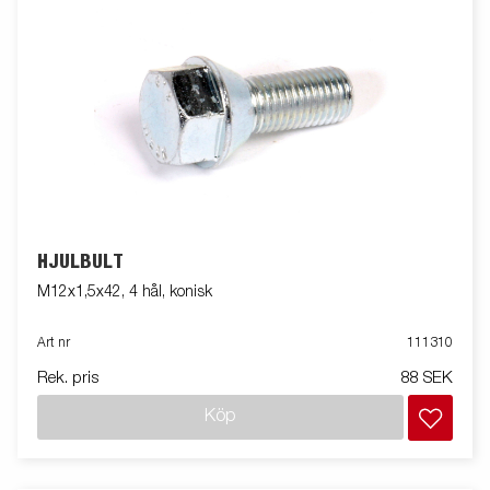
HJULBULT
M12x1,5x42, 4 hål, konisk
Art nr
111310
Rek. pris
88 SEK
Köp