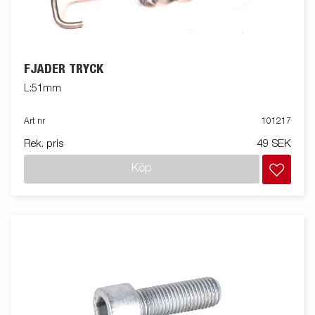
FJÄDER TRYCK
L:51mm
Art nr
101217
Rek. pris
49 SEK
Köp