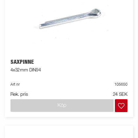
SAXPINNE
4x32mm DIN94
Art nr
105650
Rek. pris
24 SEK
Köp