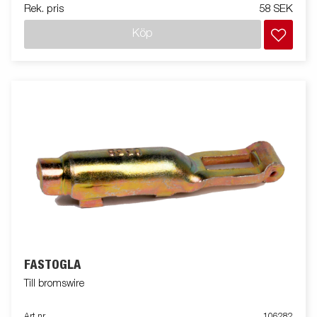
Rek. pris
58 SEK
Köp
FÄSTÖGLA
Till bromswire
Art nr
106282