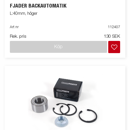
FJÄDER BACKAUTOMATIK
L:40mm, höger
Art nr
112407
Rek. pris
130 SEK
Köp