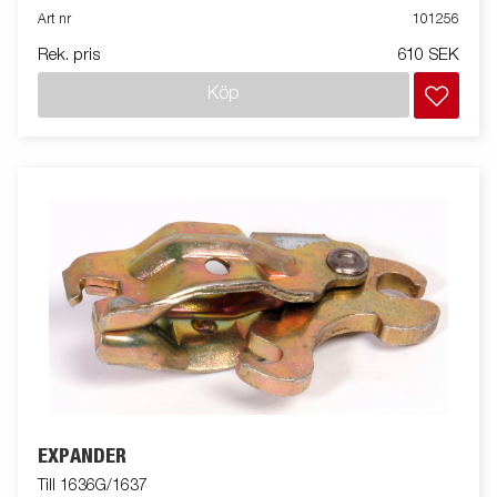
Art nr
101256
Rek. pris
610 SEK
Köp
EXPANDER
Till 1636G/1637