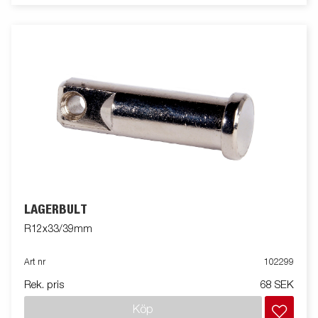
LAGERBULT
R12x33/39mm
Art nr
102299
Rek. pris
68 SEK
Köp