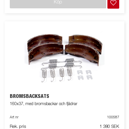
Köp
BROMSBACKSATS
160x37, med bromsbackar och fjädrar
Art nr
100587
Rek. pris
1 380 SEK