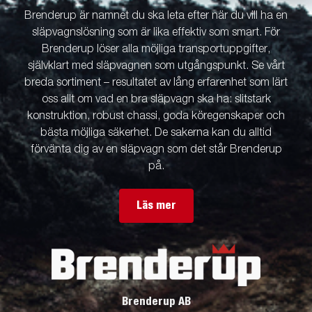
Brenderup är namnet du ska leta efter när du vill ha en
släpvagnslösning som är lika effektiv som smart. För
Brenderup löser alla möjliga transportuppgifter,
självklart med släpvagnen som utgångspunkt. Se vårt
breda sortiment – resultatet av lång erfarenhet som lärt
oss allt om vad en bra släpvagn ska ha: slitstark
konstruktion, robust chassi, goda köregenskaper och
bästa möjliga säkerhet. De sakerna kan du alltid
förvänta dig av en släpvagn som det står Brenderup
på.
Läs mer
Brenderup AB