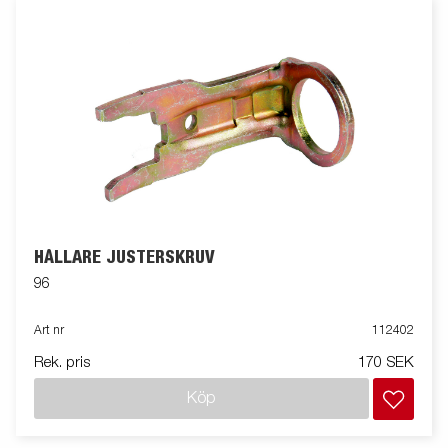
HÅLLARE JUSTERSKRUV
96
Art nr
112402
Rek. pris
170 SEK
Köp