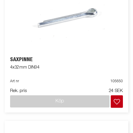
SAXPINNE
4x32mm DIN94
Art nr
105650
Rek. pris
24 SEK
Köp