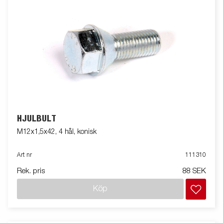
HJULBULT
M12x1,5x42, 4 hål, konisk
Art nr
111310
Rek. pris
88 SEK
Köp