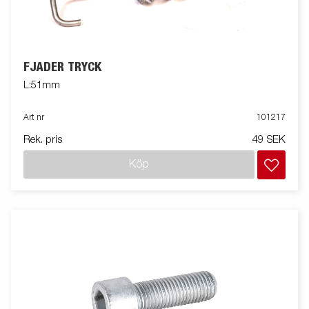
FJÄDER TRYCK
L:51mm
Art nr
101217
Rek. pris
49 SEK
Köp