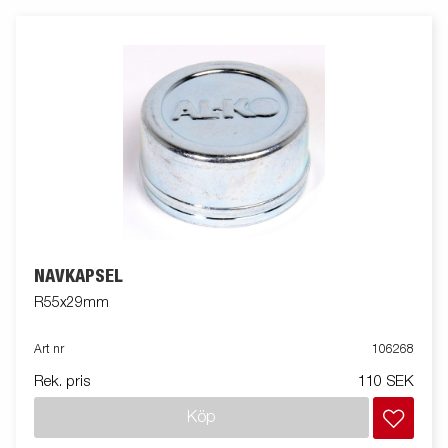
NAVKAPSEL
R55x29mm
Art nr
106268
Rek. pris
110 SEK
Köp