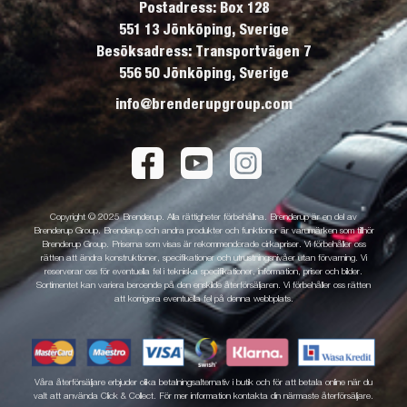
Postadress: Box 128
551 13 Jönköping, Sverige
Besöksadress: Transportvägen 7
556 50 Jönköping, Sverige
info@brenderupgroup.com
Copyright © 2025 Brenderup. Alla rättigheter förbehållna. Brenderup är en del av
Brenderup Group. Brenderup och andra produkter och funktioner är varumärken som tillhör
Brenderup Group. Priserna som visas är rekommenderade cirkapriser. Vi förbehåller oss
rätten att ändra konstruktioner, specifikationer och utrustningsnivåer utan förvarning. Vi
reserverar oss för eventuella fel i tekniska specifikationer, information, priser och bilder.
Sortimentet kan variera beroende på den enskilde återförsäljaren. Vi förbehåller oss rätten
att korrigera eventuella fel på denna webbplats.
Våra återförsäljare erbjuder olika betalningsalternativ i butik och för att betala online när du
valt att använda Click & Collect. För mer information kontakta din närmaste återförsäljare.