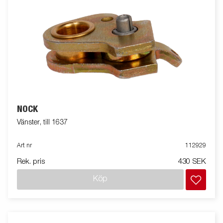
NOCK
Vänster, till 1637
Art nr
112929
Rek. pris
430 SEK
Köp