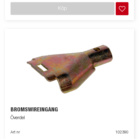
Köp
BROMSWIREINGÅNG
Överdel
Art nr
102390