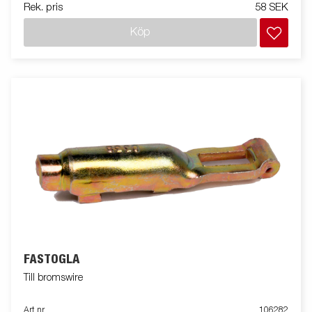
Rek. pris
58 SEK
Köp
FÄSTÖGLA
Till bromswire
Art nr
106282