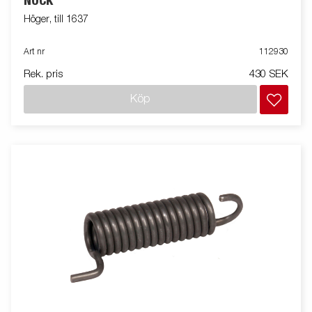
NOCK
Höger, till 1637
Art nr
112930
Rek. pris
430 SEK
Köp