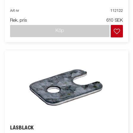
Art nr
112122
Rek. pris
610 SEK
Köp
LÅSBLÄCK