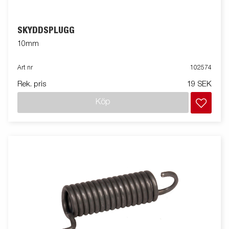
SKYDDSPLUGG
10mm
Art nr
102574
Rek. pris
19 SEK
Köp