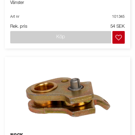
Vänster
Art nr
101345
Rek. pris
54 SEK
Köp