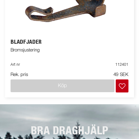
BLADFJÄDER
Bromsjustering
Art nr
112401
Rek. pris
49 SEK
Köp
BRA DRAGHJÄLP