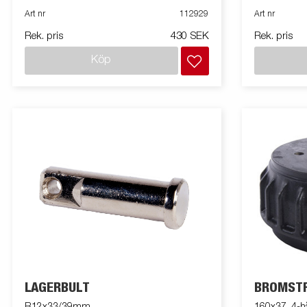
Art nr
112929
Art nr
Rek. pris
430 SEK
Rek. pris
Köp
LAGERBULT
BROMST
R12x33/39mm
160x37, 4-h