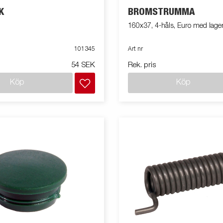
K
BROMSTRUMMA
160x37, 4-håls, Euro med lage
101345
Art nr
54 SEK
Rek. pris
Köp
Köp