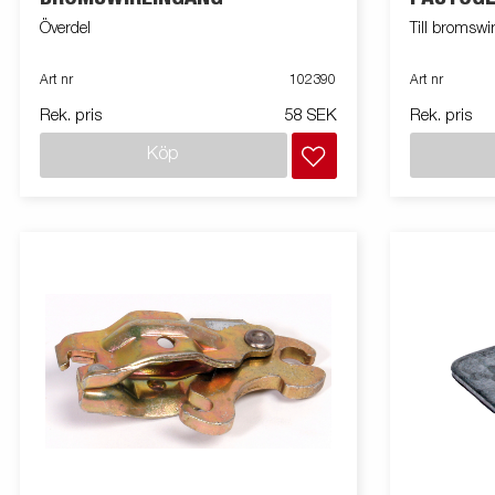
Överdel
Till bromswi
Art nr
102390
Art nr
Rek. pris
58 SEK
Rek. pris
Köp