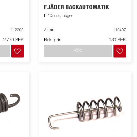
FJÄDER BACKAUTOMATIK
r
L:40mm, höger
112202
Art nr
112407
2 770 SEK
Rek. pris
130 SEK
Köp