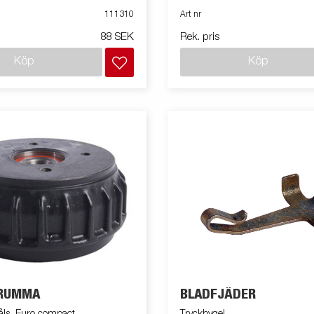
111310
Art nr
88 SEK
Rek. pris
Köp
Köp
RUMMA
BLADFJÄDER
åls, Euro compact
Tryckbygel