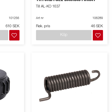
Till AL-KO 1637
101256
Art nr
106289
610 SEK
Rek. pris
46 SEK
Köp