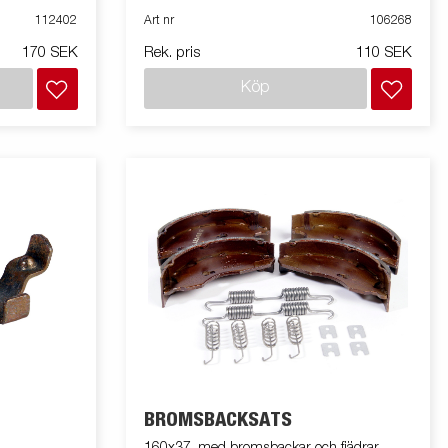
112402
Art nr
106268
170 SEK
Rek. pris
110 SEK
Köp
BROMSBACKSATS
160x37, med bromsbackar och fjädrar