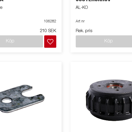
re
AL-KO
106282
Art nr
210 SEK
Rek. pris
Köp
Köp