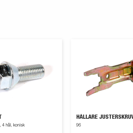
T
HÅLLARE JUSTERSKRU
4 hål, konisk
96