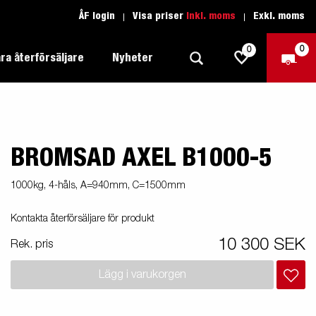
ÅF login
Visa priser
Inkl. moms
Exkl. moms
0
0
ra återförsäljare
Nyheter
BROMSAD AXEL B1000-5
Produktguide Allround
Trafikskolan
1205 Limited Edition
Produktguide Båt
Teckenförklaring open
eder
1000kg, 4-håls, A=940mm, C=1500mm
Inredda släpvagnar
Brenderup-båttrailers utrustas med
Produktguide Fordonstransport
Teckenförklaring båt
Kontakta återförsäljare för produkt
2000
LED-lampor
apell
äp
Produktguide Proffs
Reservdelar
gnar
nu i
10 300 SEK
Rek. pris
Produktguide Vattensport
Reservdelssök
Lägg i varukorgen
Produktguide Entreprenad