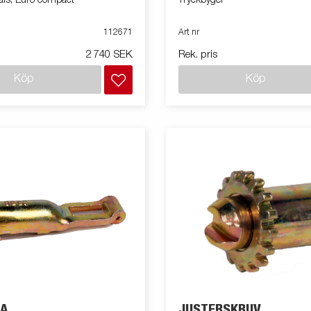
112671
Art nr
2 740 SEK
Rek. pris
Köp
Köp
A
JUSTERSKRUV