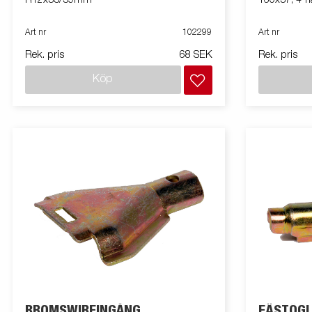
Art nr
102299
Art nr
Rek. pris
68 SEK
Rek. pris
Köp
BROMSWIREINGÅNG
FÄSTÖGL