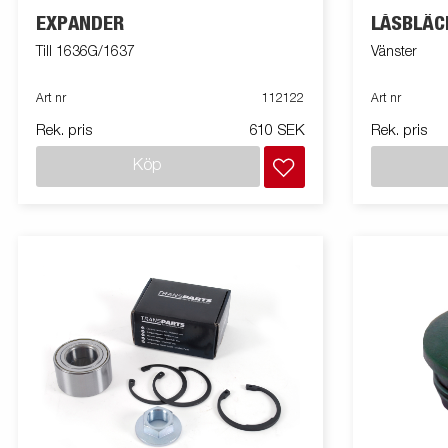
EXPANDER
LÅSBLÄC
Till 1636G/1637
Vänster
Art nr
112122
Art nr
Rek. pris
610 SEK
Rek. pris
Köp