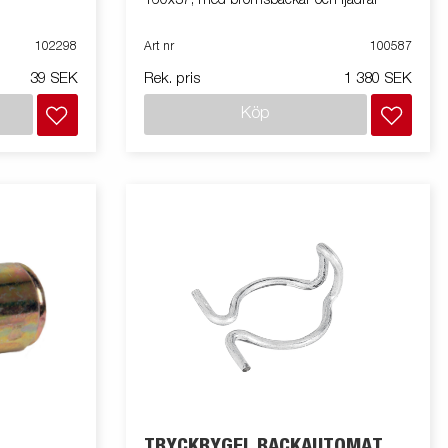
102298
Art nr
100587
39 SEK
Rek. pris
1 380 SEK
Köp
TRYCKBYGEL BACKAUTOMAT