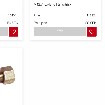
M12x1.5x42, 5 hål, sfärisk
104041
Art nr
112224
56 SEK
Rek. pris
88 SEK
Köp