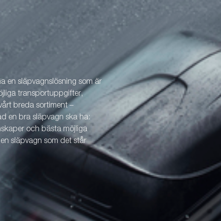
 ha en släpvagnslösning som är
öjliga transportuppgifter,
årt breda sortiment –
vad en bra släpvagn ska ha:
enskaper och bästa möjliga
v en släpvagn som det står