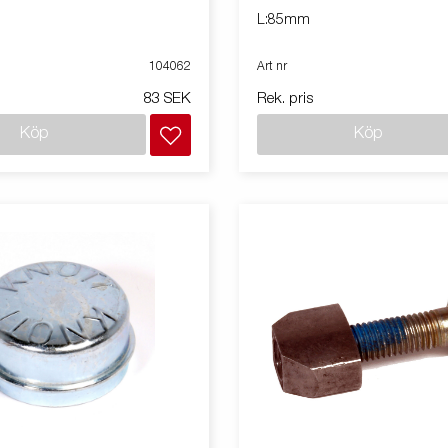
L:85mm
104062
Art nr
83 SEK
Rek. pris
Köp
Köp