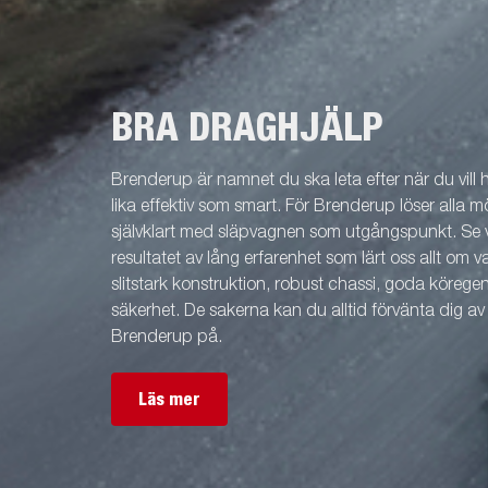
BRA DRAGHJÄLP
Brenderup är namnet du ska leta efter när du vill
lika effektiv som smart. För Brenderup löser alla m
självklart med släpvagnen som utgångspunkt. Se v
resultatet av lång erfarenhet som lärt oss allt om 
slitstark konstruktion, robust chassi, goda köreg
säkerhet. De sakerna kan du alltid förvänta dig a
Brenderup på.
Läs mer