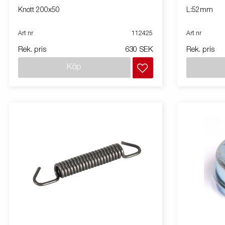
Knott 200x50
L:52mm
Art nr
112425
Art nr
Rek. pris
630 SEK
Rek. pris
Köp