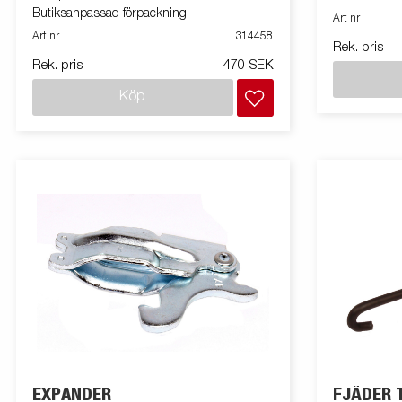
Butiksanpassad förpackning.
Art nr
Art nr
314458
Rek. pris
Rek. pris
470 SEK
Köp
EXPANDER
FJÄDER 