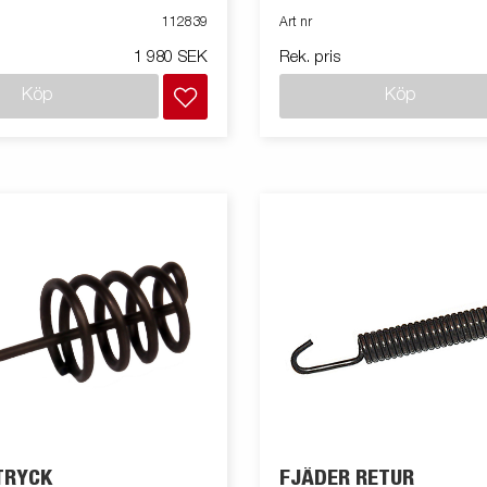
112839
Art nr
1 980 SEK
Rek. pris
Köp
Köp
TRYCK
FJÄDER RETUR