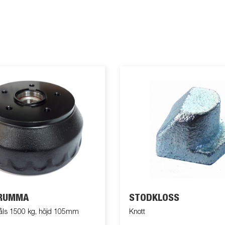
RUMMA
STÖDKLOSS
åls 1500 kg, höjd 105mm
Knott