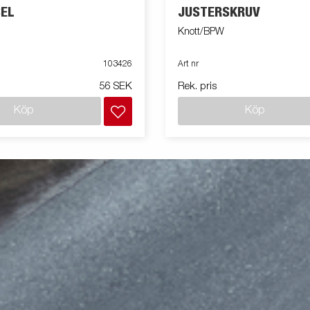
EL
JUSTERSKRUV
Knott/BPW
103426
Art nr
56 SEK
Rek. pris
Köp
Köp