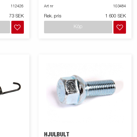
112426
Art nr
103484
73 SEK
Rek. pris
1 600 SEK
Köp
HJULBULT