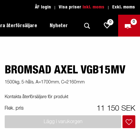
ÅF login
Visa priser
Inkl. moms
Exkl. moms
0
0
ra återförsäljare
Nyheter
BROMSAD AXEL VGB15MV
Produktguide Allround
Trafikskolan
1205 Limited Edition
Produktguide Båt
Teckenförklaring open
eder
1500kg, 5-håls, A=1700mm, C=2160mm
Inredda släpvagnar
Brenderup-båttrailers utrustas med
Produktguide Fordonstransport
Teckenförklaring båt
Kontakta återförsäljare för produkt
2000
LED-lampor
apell
äp
Produktguide Proffs
Reservdelar
gnar
nu i
11 150 SEK
Rek. pris
Produktguide Vattensport
Reservdelssök
Lägg i varukorgen
Produktguide Entreprenad