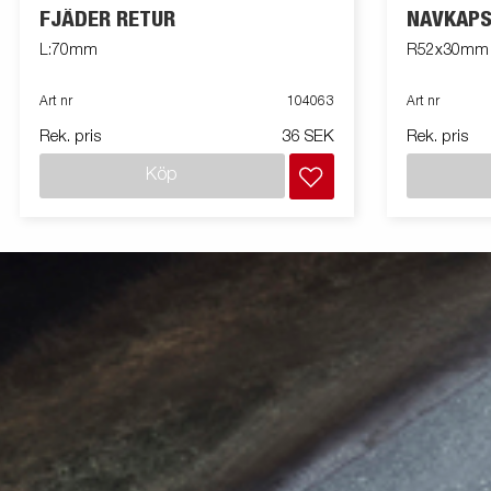
FJÄDER RETUR
NAVKAPS
L:70mm
R52x30mm
Art nr
104063
Art nr
Rek. pris
36 SEK
Rek. pris
Köp